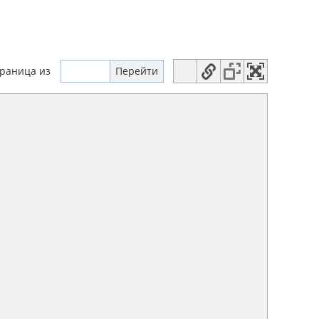
траница
из