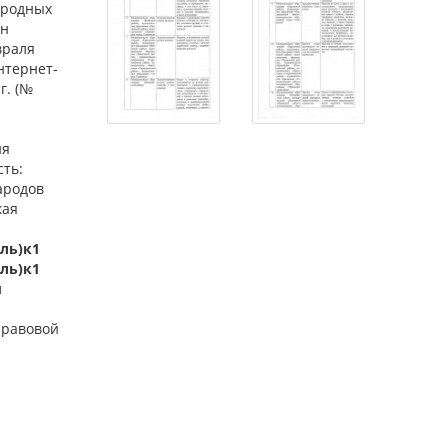
ародных
ен
враля
нтернет-
 г. (№
ия
сть:
ародов
кая
Уль)к1
Уль)к1
л
правовой