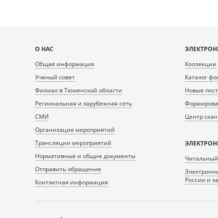
Карта
О НАС
ЭЛЕКТРОН
сайта
Общая информация
Коллекции
Ученый совет
Каталог фо
Филиал в Тюменской области
Новые пос
Региональная и зарубежная сеть
Формирован
СМИ
Центр ска
Организация мероприятий
Трансляции мероприятий
ЭЛЕКТРОН
Нормативные и общие документы
Читальный
Отправить обращение
Электронны
России и з
Контактная информация