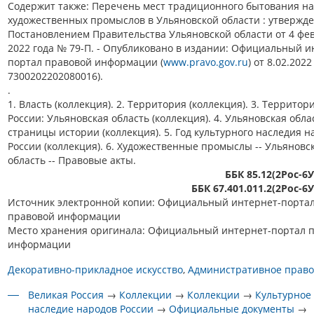
Содержит также: Перечень мест традиционного бытования н
художественных промыслов в Ульяновской области : утвержд
Постановлением Правительства Ульяновской области от 4 фе
2022 года № 79-П. - Опубликовано в издании: Официальный и
портал правовой информации (
www.pravo.gov.ru
) от 8.02.2022
7300202202080016).
.
1. Власть (коллекция). 2. Территория (коллекция). 3. Территор
России: Ульяновская область (коллекция). 4. Ульяновская обла
страницы истории (коллекция). 5. Год культурного наследия н
России (коллекция). 6. Художественные промыслы -- Ульяновс
область -- Правовые акты.
ББК 85.12(2Рос-6
ББК 67.401.011.2(2Рос-6
Источник электронной копии: Официальный интернет-порта
правовой информации
Место хранения оригинала: Официальный интернет-портал 
информации
Декоративно-прикладное искусство
Административное право
Великая Россия
→
Коллекции
→
Коллекции
→
Культурное
наследие народов России
→
Официальные документы
→