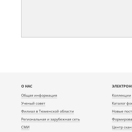
Карта
О НАС
ЭЛЕКТРОН
сайта
Общая информация
Коллекции
Ученый совет
Каталог фо
Филиал в Тюменской области
Новые пос
Региональная и зарубежная сеть
Формирован
СМИ
Центр ска