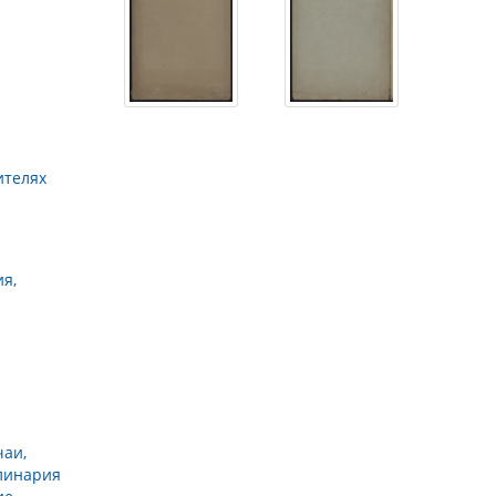
ителях
ия,
→
аи,
улинария