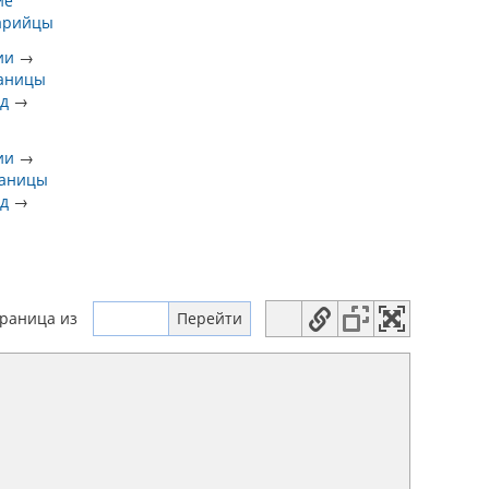
ие
арийцы
ии
→
раницы
д
→
ии
→
раницы
д
→
траница
из