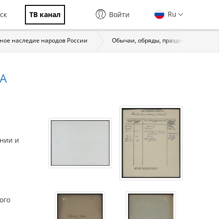
Ru
ск
ТВ канал
Войти
ное наследие народов России
Обычаи, обряды, праздники. Народ
А
нии и
ого