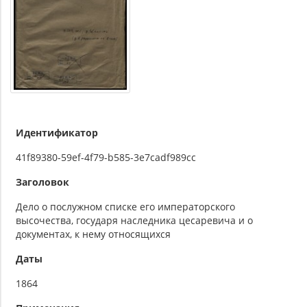
Идентификатор
41f89380-59ef-4f79-b585-3e7cadf989cc
Заголовок
Дело о послужном списке его императорского
высочества, государя наследника цесаревича и о
документах, к нему относящихся
Даты
1864