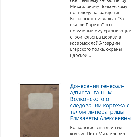
светлейшему князю Петру
Михайловичу Волконскому:
по поводу награждения
Волконского медалью "За
взятие Парижа" и о
поручении ему организации
строительства церкви в
казармах лейб-гвардии
Егерского полка, охраны
царской...
Донесения генерал-
адъютанта П. М.
Волконского о
следовании кортежа с
телом императрицы
Елизаветы Алексеевны
Волконские, светлейшие
князья: Петр Михайлович