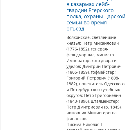
в казармах лейб-
гвардии Егерского
полка, охраны царской
семьи во время
отъезд
Волконские, светлейшие
князья: Петр Михайлович
(1776-1852), генерал-
фельдмаршал, министр
Императорского двора и
уделов; Дмитрий Петрович
(1805-1859), гофмейстер;
Григорий Петрович (1808-
1882), попечитель Одесского
и Петербургского учебных
округов; Петр Григорьевич
(1843-1896), шталмейстер;
Петр Дмитриевич (р. 1845),
чиновник Министерства
финансов.
Письма Николая I