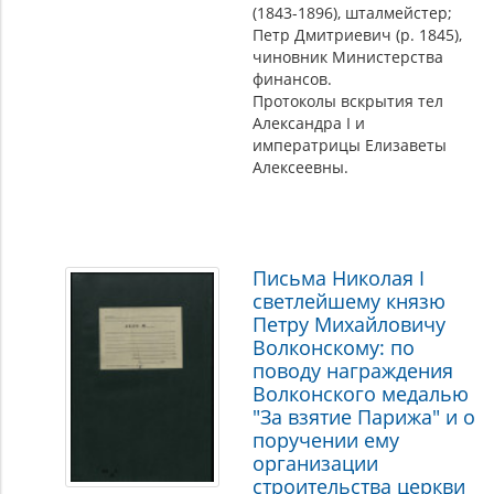
(1843-1896), шталмейстер;
Петр Дмитриевич (р. 1845),
чиновник Министерства
финансов.
Протоколы вскрытия тел
Александра I и
императрицы Елизаветы
Алексеевны.
Письма Николая I
светлейшему князю
Петру Михайловичу
Волконскому: по
поводу награждения
Волконского медалью
"За взятие Парижа" и о
поручении ему
организации
строительства церкви