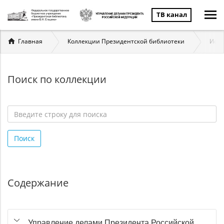
ТВ канал
Вы
Главная
Коллекции Президентской библиотеки
Исто
здесь
Поиск по коллекции
Введите
строку
Поиск
для
поиска
*
Содержание
Управление делами Президента Российской