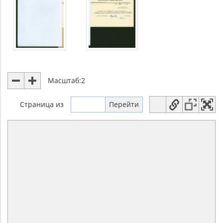
Масштаб:
2
Страница
из