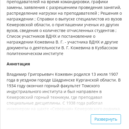
преподавателей на время командировки, графики
замены, заявления с разрешением проведения занятий,
распределение нагрузки на преподавателей ; Решения о
награждении ; Справки о выпуске специалистов из вузов
Кемеровской области, о приглашении ученых из других
вузов, сведения о количестве отчисленных студентов ;
Список участников ВДНХ и постановление о
награждении Кожевина В. Г. - участника ВДНХ и другие
документы о деятельности В. Г. Кожевина в Кузбасском
политехническом институте
Аннотация
Владимир Григорьевич Кожевин родился 13 июля 1907
года в уездном городе Шадринске Курганской области. В
1934 году окончил горный факультет Томского
индустриального института и был направлен в
Кемеровский горный техникум, где преподавал
специальные дисциплины. С 1938 года работал
инженером на шахте «Северная» Кемеровского рудника.
В годы Великой Отечественной войны - на шахте № 10 в
Развернуть
г. Осинники. В сентябре 1945 года назначен
управляющим трестом «Киселевскуголь». С января по