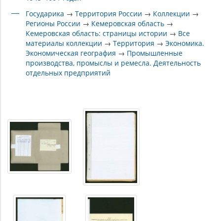
трех степеней»; медалью академика С. И. Вавилова. В
апреле 1985 года ушёл на пенсию по состоянию
Государика
→
Территория России
→
Коллекции
→
здоровья. Жил в городе Кемерово Кемеровской области,
Регионы России
→
Кемеровская область
→
скончался 22 апреля 1990 года
Кемеровская область: страницы истории
→
Все
материалы коллекции
→
Территория
→
Экономика.
Экономическая география
→
Промышленные
производства, промыслы и ремесла. Деятельность
отдельных предприятий