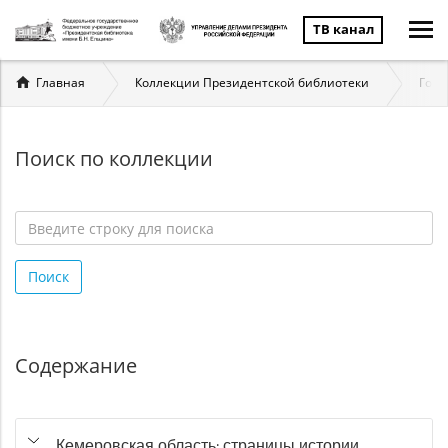
ТВ канал
Вы
Главная
Коллекции Президентской библиотеки
Госу
здесь
Поиск по коллекции
Введите
строку
Поиск
для
поиска
*
Содержание
Кемеровская область: страницы истории