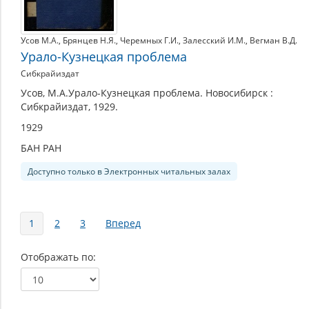
Усов М.А.
,
Брянцев Н.Я.
,
Черемных Г.И.
,
Залесский И.М.
,
Вегман В.Д.
Урало-Кузнецкая проблема
Сибкрайиздат
Усов, М.А.Урало-Кузнецкая проблема. Новосибирск :
Сибкрайиздат, 1929.
1929
БАН РАН
Доступно только в Электронных читальных залах
Страницы
1
2
3
Вперед
Отображать по