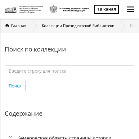
ТВ канал
Вы
Главная
Коллекции Президентской библиотеки
Госу
здесь
Поиск по коллекции
Введите
строку
Поиск
для
поиска
*
Содержание
Кемеровская область: страницы истории