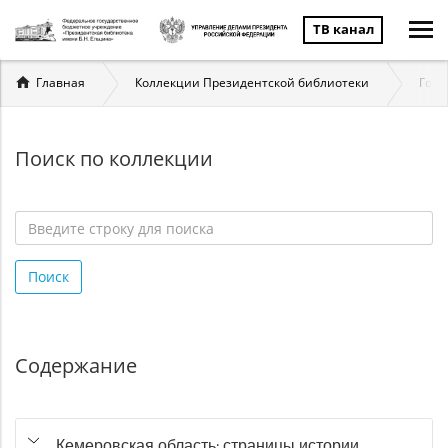
ТВ канал
Вы
Главная
Коллекции Президентской библиотеки
Госу
здесь
Поиск по коллекции
Введите
строку
Поиск
для
поиска
*
Содержание
Кемеровская область: страницы истории