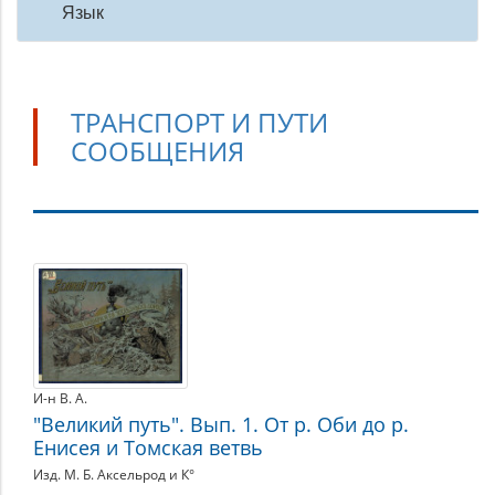
Язык
ТРАНСПОРТ И ПУТИ
СООБЩЕНИЯ
Транспорт
и
пути
сообщения
И-н В. А.
"Великий путь". Вып. 1. От р. Оби до р.
Енисея и Томская ветвь
Изд. М. Б. Аксельрод и К°