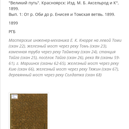
"Великий путь". Красноярск: Изд. М. Б. Аксельрод и К°,
1899.
Вып. 1: От р. Оби до р. Енисея и Томская ветвь. 1899.
1899
РГБ
Мастерские инженер-механика Е. К. Кнорре на левой Томи
(скан 22), железный мост через реку Томь (скан 23),
каменная труба через реку Тайменку (скан 24), станция
Тайга (скан 25), посёлок Тайга (скан 26), река Яя (сканы 59-
61), г. Мариинск (сканы 62-65), железный мост через реку
Кию (скан 66), железный мост через реку Тяжин (скан 67),
деревянный мост через реку Солдатка (скан 68)