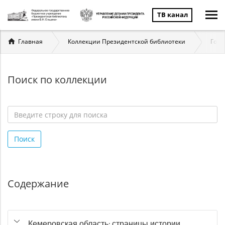
ТВ канал
Вы
Главная
Коллекции Президентской библиотеки
Госу
здесь
Поиск по коллекции
Введите
строку
Поиск
для
поиска
*
Содержание
Кемеровская область: страницы истории