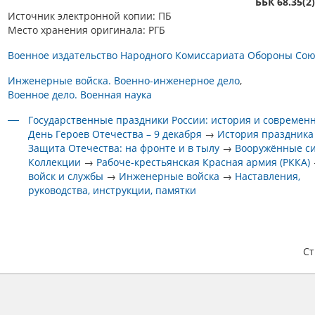
ББК 68.35(2
Источник электронной копии: ПБ
Место хранения оригинала: РГБ
Военное издательство Народного Комиссариата Обороны Сою
Инженерные войска. Военно-инженерное дело
Военное дело. Военная наука
Государственные праздники России: история и современ
День Героев Отечества – 9 декабря
→
История праздника
Защита Отечества: на фронте и в тылу
→
Вооружённые с
Коллекции
→
Рабоче-крестьянская Красная армия (РККА)
войск и службы
→
Инженерные войска
→
Наставления,
руководства, инструкции, памятки
С