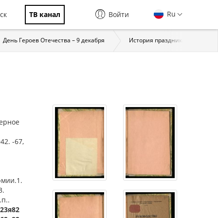
Ru
ск
ТВ канал
Войти
День Героев Отечества – 9 декабря
История праздника
За
нерное
2. -67,
мии.1.
3.
п..
123я82