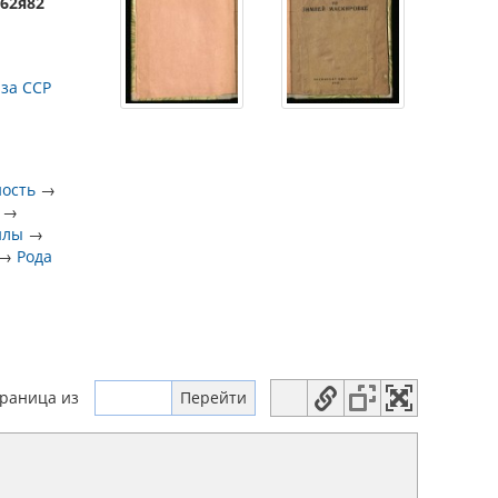
)62я82
за ССР
ность
→
→
илы
→
→
Рода
траница
из