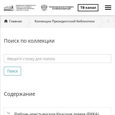
ТВ канал
Вы
Главная
Коллекции Президентской библиотеки
Госу
здесь
Поиск по коллекции
Введите
строку
Поиск
для
поиска
*
Содержание
Рабоче-крестьянская Красная армия (РККА)