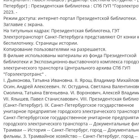
Петербург] : Президентская библиотека : СПб ГУП "Горэлектро
2023. -
Режим доступа: интернет-портал Президентской библиотеки.
Заглавие с экрана.
На титульных кадрах: Президентская библиотека, ГЭТ
Электротранспорт Санкт-Петербурга представляют От конки 
беспилотнику. Страницы истории.
Копирование пользователями на разрешается.
В фильме использованы материалы из фонда Президентской
библиотеки и Экспозиционно-выставочного комплекса городс
электрического транспорта Центрального архива СПб ГУП
"Горэлектротранс" .
I. Дьяконова, Татьяна Ивановна. II. Ярош, Владимир Михайлович
Осин, Андрей Алексеевич. IV. Остудина, Светлана Валентиновн
Смолина, Татьяна Евгеньевна. VI. Воронович, Алексей Владим
VII. Ялышев, Павел Станиславович. VIII. Президентская библио
(Санкт-Петербург). IX. Санкт-Петербургское государственное
унитарное предприятие городского электрического транспорт
Санкт-Петербургское государственное унитарное предприяти
городского электрического транспорта -- Документальные фил
Трамваи -- История -- Санкт-Петербург, город -- Документаль
фильмы. 3. Трамвайное хозяйство -- Санкт-Петербург, город --