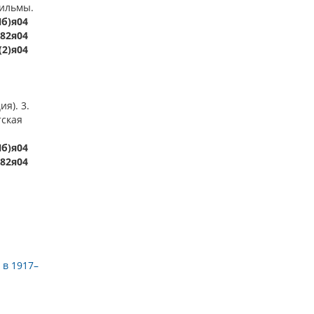
фильмы.
Пб)я04
.82я04
(2)я04
я). 3.
тская
Пб)я04
.82я04
 в 1917–