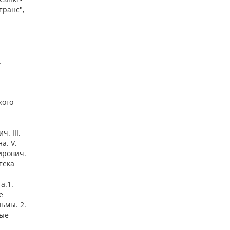
транс",
к
кого
. III.
а. V.
ирович.
тека
а.1.
е
ьмы. 2.
ные