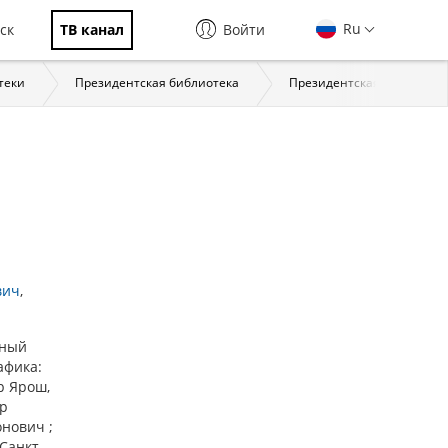
Ru
ск
ТВ канал
Войти
теки
Президентская библиотека
Президентская библиотека:
вич
ьный
афика:
р Ярош,
ор
нович ;
[Санкт-