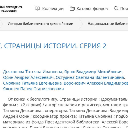
Главная
Коллекции
Каталог фондов
Пои
навигация
История библиотечного дела в России
Национальные библио
. СТРАНИЦЫ ИСТОРИИ. СЕРИЯ 2
Дьяконова Татьяна Ивановна
Ярош Владимир Михайлович
Осин Андрей Алексеевич
Остудина Светлана Валентиновна
Смолина Татьяна Евгеньевна
Воронович Алексей Владимиро
Ялышев Павел Станиславович
От конки к беспилотнику. Страницы истории : [документал
фильм : в 2 сериях] / автор сценария и режиссер, монтаж и гр
Татьяна Дьяконова ; операторы: Татьяна Дьяконова, Владими
Андрей Осин ; координатор проекта: Татьяна Смолина ; подб
материала из фонда Президентской библиотеки: Алексей Воро
консультант: Павел Ялышев ; редактор: Светлана Остудина. - 