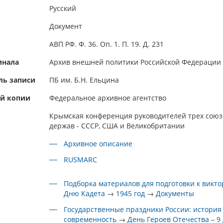
Русский
Документ
АВП РФ. Ф. 36. Оп. 1. П. 19. Д. 231
инала
Архив внешней политики Российской Федерации
ль записи
ПБ им. Б.Н. Ельцина
ой копии
Федеральное архивное агентство
Крымская конференция руководителей трех сою
держав - СССР, США и Великобритании
Архивное описание
RUSMARC
Подборка материалов для подготовки к викто
Дню Кадета
→
1945 год
→
Документы
Государственные праздники России: история
современность
→
День Героев Отечества – 9