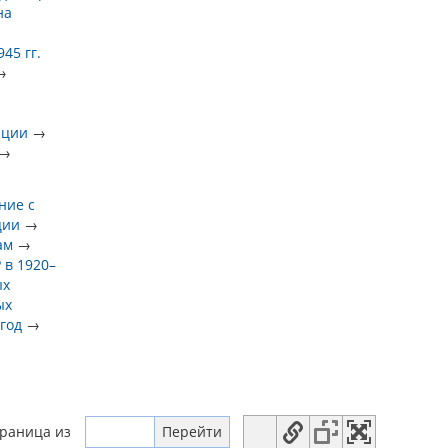
на
45 гг.
→
нции
→
→
ние с
ции
→
ам
→
 в 1920–
ых
ых
 год
→
траница
из