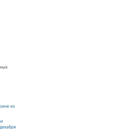
зных
рине ко
 и
 декабря