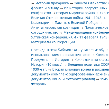
→
История праздника
→
Защита Отечества: 
фронте и в тылу
→
Из истории вооруженных
конфликтов
→
Вторая мировая война. 1939–19
Великая Отечественная война 1941–1945 гг.
Коллекции
→
Память о Великой Победе
→
Антигитлеровская коалиция
→
Политическое
сотрудничество
→
Международные конфере
Ялтинская конференция, 4 - 11 февраля 1945
Материалы конференции
Президентская библиотека – учителям: обуче
использованием первоисточников
→
Коллек
Предметы:
→
История
→
Коллекции по класс
История (10 класс)
→
Внешняя политика СССР
1930-е гг.
→
Вторая мировая война в архивн
документах (комплекс оцифрованных архивн
документов, кино- и фотоматериалов)
→
1945
Февраль
С