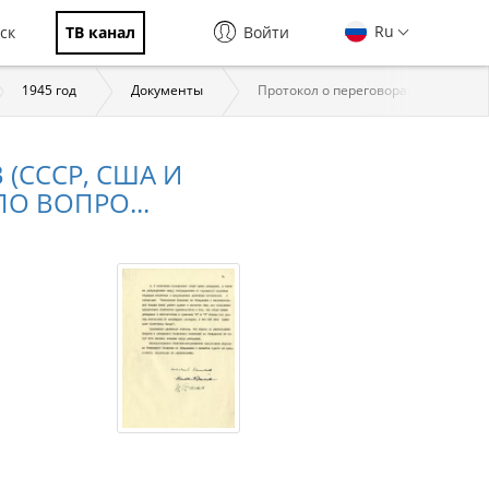
Ru
ск
ТВ канал
Войти
1945 год
Документы
Протокол о переговорах между гла
(СССР, США И
О ВОПРО...