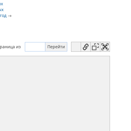
ых
ых
 год
→
траница
из