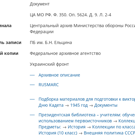
Документ
ЦА МО РФ. Ф. 350. Оп. 5624. Д. 9. Л. 2-4
инала
Центральный архив Министерства обороны Росс
Федерации
ль записи
ПБ им. Б.Н. Ельцина
ой копии
Федеральное архивное агентство
Украинский фронт
Архивное описание
RUSMARC
Подборка материалов для подготовки к викто
Дню Кадета
→
1945 год
→
Документы
Президентская библиотека – учителям: обуче
использованием первоисточников
→
Коллек
Предметы:
→
История
→
Коллекции по класс
История (10 класс)
→
Внешняя политика СССР