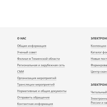
Карта
О НАС
ЭЛЕКТРОН
сайта
Общая информация
Коллекции
Ученый совет
Каталог фо
Филиал в Тюменской области
Новые пос
Региональная и зарубежная сеть
Формирован
СМИ
Центр ска
Организация мероприятий
Трансляции мероприятий
ЭЛЕКТРОН
Нормативные и общие документы
Читальный
Отправить обращение
Электронны
России и з
Контактная информация