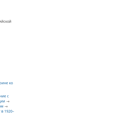
ийской
рине ко
ние с
ции
→
ам
→
 в 1920–