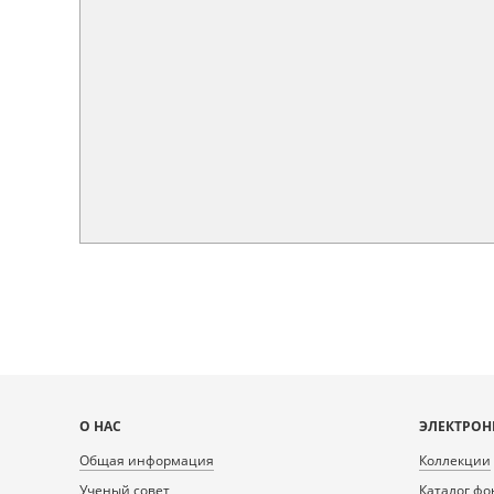
Карта
О НАС
ЭЛЕКТРОН
сайта
Общая информация
Коллекции
Ученый совет
Каталог фо