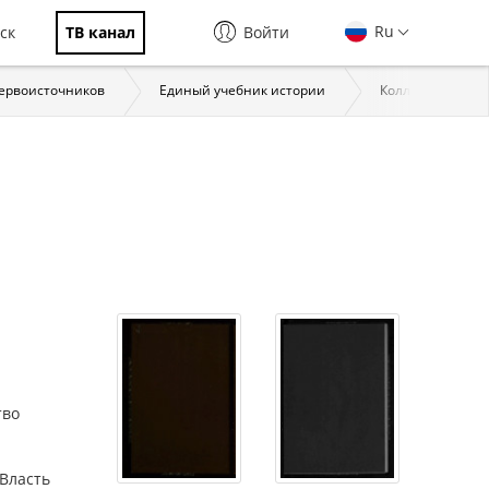
Ru
ск
ТВ канал
Войти
первоисточников
Единый учебник истории
Коллекции През
тво
 Власть