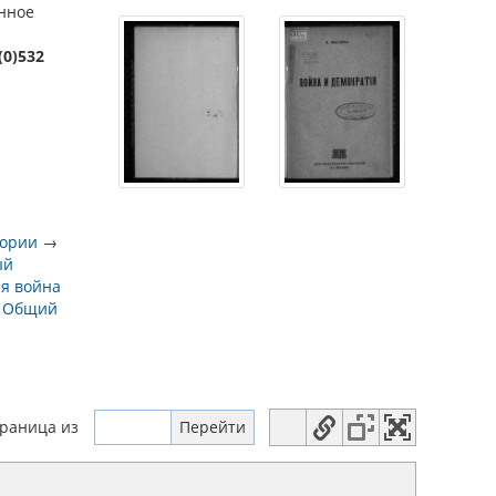
енное
(0)532
тории
→
ый
я война
→
Общий
траница
из