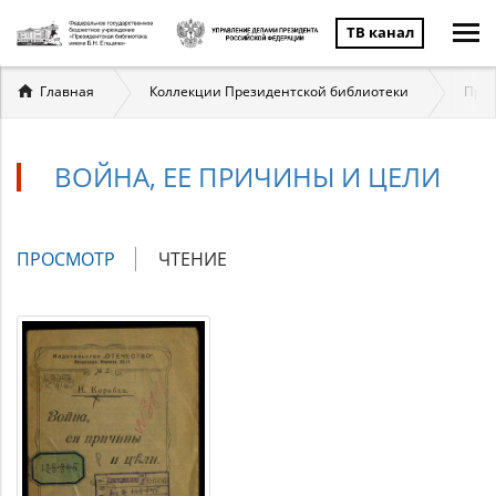
ТВ канал
Вы
Главная
Коллекции Президентской библиотеки
През
здесь
ВОЙНА, ЕЕ ПРИЧИНЫ И ЦЕЛИ
Главные
ПРОСМОТР
(АКТИВНАЯ
ЧТЕНИЕ
вкладки
ВКЛАДКА)