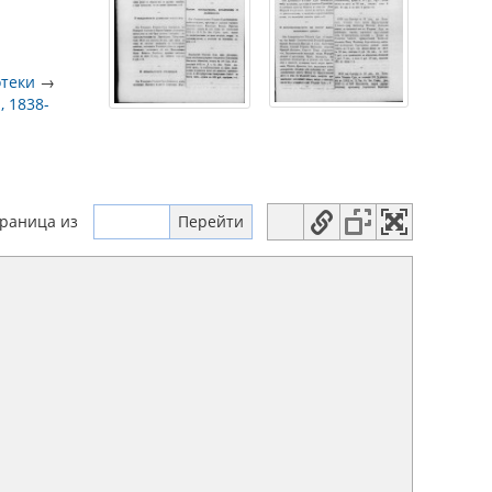
отеки
→
, 1838-
траница
из