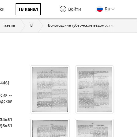
Ru
ск
ТВ канал
Войти
Газеты
В
Вологодские губернские ведомости. Вологда, 183
[446]
сия --
одская
334я51
2)5я51