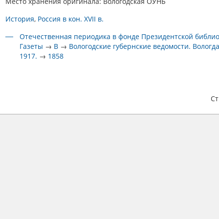
Место хранения оригинала: Вологодская ОУНБ
История
Россия в кон. XVII в.
Отечественная периодика в фонде Президентской библи
Газеты
→
В
→
Вологодские губернские ведомости. Вологда
1917.
→
1858
С