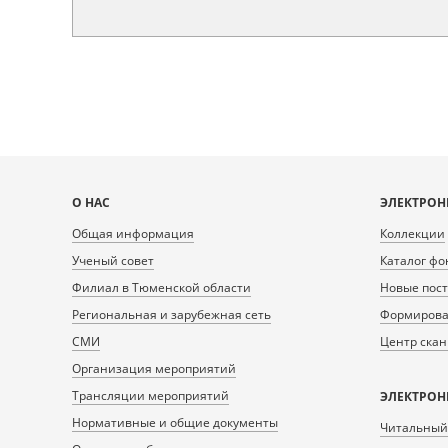
Карта
О НАС
ЭЛЕКТРОН
сайта
Общая информация
Коллекции
Ученый совет
Каталог фо
Филиал в Тюменской области
Новые пос
Региональная и зарубежная сеть
Формирован
СМИ
Центр ска
Организация мероприятий
Трансляции мероприятий
ЭЛЕКТРОН
Нормативные и общие документы
Читальный