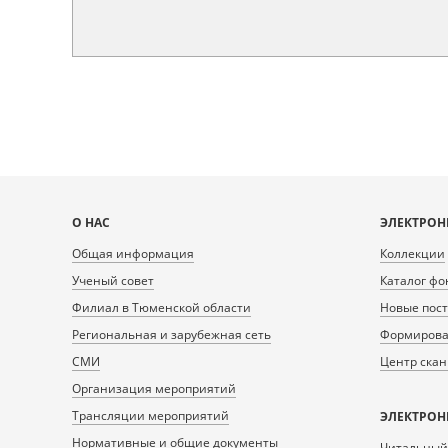
Карта
О НАС
ЭЛЕКТРОН
сайта
Общая информация
Коллекции
Ученый совет
Каталог фо
Филиал в Тюменской области
Новые пос
Региональная и зарубежная сеть
Формирован
СМИ
Центр ска
Организация мероприятий
Трансляции мероприятий
ЭЛЕКТРОН
Нормативные и общие документы
Читальный