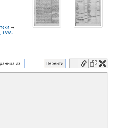
отеки
→
, 1838-
траница
из