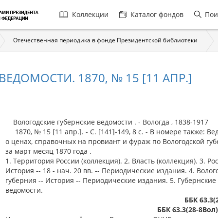
Главная
Коллекции
Каталог фондов
Пои
навигация
Отечественная периодика в фонде Президентской библиотеки
ДОМОСТИ. 1870, № 15 [11 АПР.]
Вологодские губернские ведомости . - Вологда , 1838-1917
1870, № 15 [11 апр.]. - С. [141]-149, 8 с. - В номере также: В
о ценах, справочных на провиант и фураж по Вологодской губ
за март месяц 1870 года .
1. Территория России (коллекция). 2. Власть (коллекция). 3. Рос
История -- 18 - нач. 20 вв. -- Периодические издания. 4. Волог
губерния -- История -- Периодические издания. 5. Губернские
ведомости.
ББК 63.3(
ББК 63.3(28-8Вол