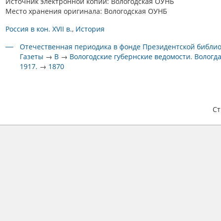
Источник электронной копии: Вологодская ОУНБ
Место хранения оригинала: Вологодская ОУНБ
Россия в кон. XVII в.
История
Отечественная периодика в фонде Президентской библи
Газеты
→
В
→
Вологодские губернские ведомости. Вологда
1917.
→
1870
С