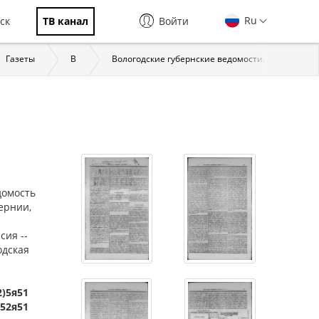
Ru
ск
ТВ канал
Войти
Газеты
В
Вологодские губернские ведомости. Вологда, 183
едомость
ернии,
сия --
одская
2)5я51
)52я51