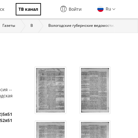
Ru
ск
ТВ канал
Войти
Газеты
В
Вологодские губернские ведомости. Вологда, 183
сия --
одская
2)5я51
)52я51