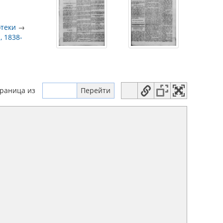
отеки
→
, 1838-
траница
из