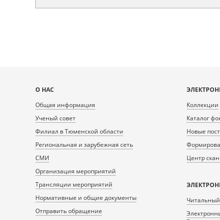
Карта
О НАС
ЭЛЕКТРОН
сайта
Общая информация
Коллекции
Ученый совет
Каталог фо
Филиал в Тюменской области
Новые пос
Региональная и зарубежная сеть
Формирован
СМИ
Центр ска
Организация мероприятий
Трансляции мероприятий
ЭЛЕКТРОН
Нормативные и общие документы
Читальный
Отправить обращение
Электронны