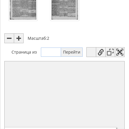
Масштаб:
2
Страница
из