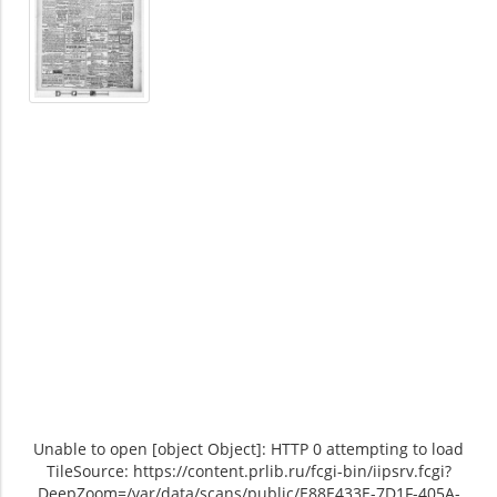
Unable to open [object Object]: HTTP 0 attempting to load
TileSource: https://content.prlib.ru/fcgi-bin/iipsrv.fcgi?
DeepZoom=/var/data/scans/public/E88E433E-7D1F-405A-