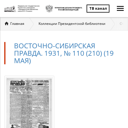
ТВ канал
Вы
Главная
Коллекции Президентской библиотеки
Отеч
здесь
ВОСТОЧНО-СИБИРСКАЯ
ПРАВДА. 1931, № 110 (210) (19
МАЯ)