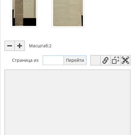
Масштаб:
2
Страница
из