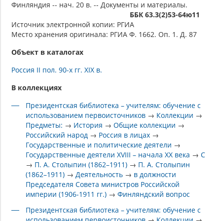
Финляндия -- нач. 20 в. -- Документы и материалы.
ББК 63.3(2)53-64ю11
Источник электронной копии: РГИА
Место хранения оригинала: РГИА Ф. 1662. Оп. 1. Д. 87
Объект в каталогах
Россия II пол. 90-х гг. XIX в.
В коллекциях
Президентская библиотека – учителям: обучение с
использованием первоисточников
→
Коллекции
→
Предметы:
→
История
→
Общие коллекции
→
Российский народ
→
Россия в лицах
→
Государственные и политические деятели
→
Государственные деятели XVIII – начала XX века
→
С
→
П. А. Столыпин (1862–1911)
→
П. А. Столыпин
(1862–1911)
→
Деятельность
→
в должности
Председателя Совета министров Российской
империи (1906-1911 гг.)
→
Финляндский вопрос
Президентская библиотека – учителям: обучение с
использованием первоисточников
→
Коллекции
→