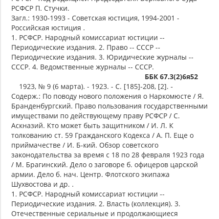
РСФСР П. Стучки.
Загл.: 1930-1993 - Советская юстиция, 1994-2001 -
Российская юстиция .
1. РСФСР. Народный комиссариат юстиции --
Периодические издания. 2. Право -- СССР --
Периодические издания. 3. Юридические журналы --
СССР. 4. Ведомственные журналы -- СССР.
ББК 67.3(2)6я52
1923, № 9 (6 марта). - 1923. - С. [185]-208, [2]. -
Содерж.: По поводу нового положения о Наркомюсте / Я.
Бранденбургский. Право пользования государственными
имуществами по действующему праву РСФСР / С.
Аскназий. Кто может быть защитником / И. Л. К
толкованию ст. 59 Гражданского Кодекса / А. П. Еще о
приймачестве / И. Б-кий. Обзор советского
законодательства за время с 18 по 28 февраля 1923 года
/ М. Брагинский. Дело о заговоре б. офицеров царской
армии. Дело б. нач. Центр. Флотского экипажа
Шухвостова и др. .
1. РСФСР. Народный комиссариат юстиции --
Периодические издания. 2. Власть (коллекция). 3.
Отечественные сериальные и продолжающиеся