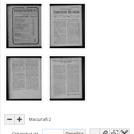
Масштаб:
2
Страница
из