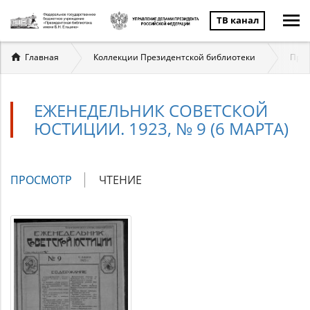
ТВ канал
Вы
Главная
Коллекции Президентской библиотеки
Прав
здесь
ЕЖЕНЕДЕЛЬНИК СОВЕТСКОЙ
ЮСТИЦИИ. 1923, № 9 (6 МАРТА)
Главные
ПРОСМОТР
(АКТИВНАЯ
ЧТЕНИЕ
вкладки
ВКЛАДКА)