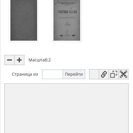
Масштаб:
2
Страница
из