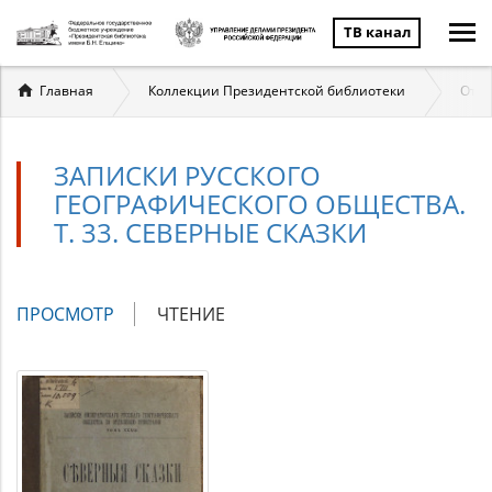
ТВ канал
Вы
Главная
Коллекции Президентской библиотеки
Отеч
здесь
ЗАПИСКИ РУССКОГО
ГЕОГРАФИЧЕСКОГО ОБЩЕСТВА.
Т. 33. СЕВЕРНЫЕ СКАЗКИ
Главные
ПРОСМОТР
(АКТИВНАЯ
ЧТЕНИЕ
вкладки
ВКЛАДКА)