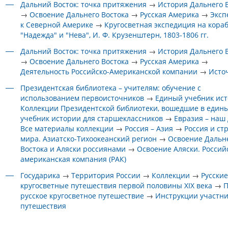
Дальний Восток: точка притяжения
→
История Дальнего 
→
Освоение Дальнего Востока
→
Русская Америка
→
Эксп
к Северной Америке
→
Кругосветная экспедиция на кора
"Надежда" и "Нева", И. Ф. Крузенштерн, 1803-1806 гг.
Дальний Восток: точка притяжения
→
История Дальнего 
→
Освоение Дальнего Востока
→
Русская Америка
→
Деятельность Российско-Американской компании
→
Исто
Президентская библиотека – учителям: обучение с
использованием первоисточников
→
Единый учебник ис
Коллекции Президентской библиотеки, вошедшие в един
учебник истории для старшеклассников
→
Евразия – наш
Все материалы коллекции
→
Россия – Азия
→
Россия и ст
мира. Азиатско-Тихоокеанский регион
→
Освоение Дальн
Востока и Аляски россиянами
→
Освоение Аляски. Россий
американская компания (РАК)
Государика
→
Территория России
→
Коллекции
→
Русски
кругосветные путешествия первой половины XIX века
→
П
русское кругосветное путешествие
→
Инструкции участн
путешествия