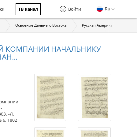
Ru
ск
ТВ канал
Войти
Освоение Дальнего Востока
Русская Америка
Эксп
ОЙ КОМПАНИИ НАЧАЛЬНИКУ
Н...
компании
-
03. -Л.
 6, 1802