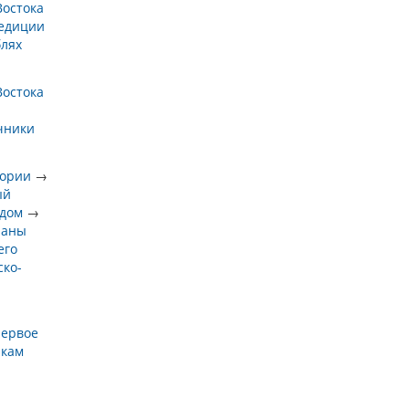
Востока
едиции
блях
Востока
чники
тории
→
ый
 дом
→
раны
его
ско-
е
ервое
икам