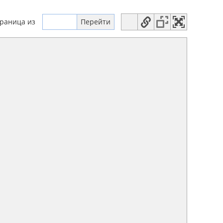
траница
из