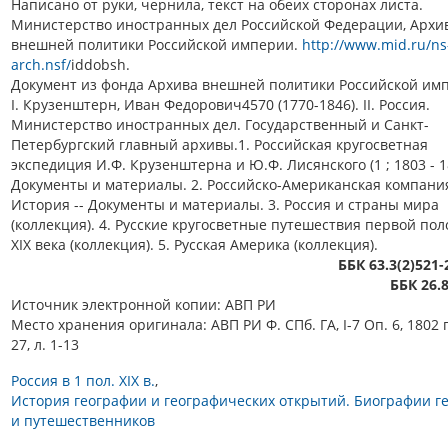
Написано от руки, чернила, текст на обеих сторонах листа.
Министерство иностранных дел Российской Федерации, Архи
внешней политики Российской империи.
http://www.mid.ru/ns
arch.nsf/
iddobsh.
Документ из фонда Архива внешней политики Российской имп
I. Крузенштерн, Иван Федорович4570 (1770-1846). II. Россия.
Министерство иностранных дел. Государственный и Санкт-
Петербургский главный архивы.1. Российская кругосветная
экспедиция И.Ф. Крузенштерна и Ю.Ф. Лисянского (1 ; 1803 - 18
Документы и материалы. 2. Российско-Американская компания
История -- Документы и материалы. 3. Россия и страны мира
(коллекция). 4. Русские кругосветные путешествия первой по
XIX века (коллекция). 5. Русская Америка (коллекция).
ББК 63.3(2)521
ББК 26.
Источник электронной копии: АВП РИ
Место хранения оригинала: АВП РИ Ф. СПб. ГА, I-7 Оп. 6, 1802 г.
27, л. 1-13
Россия в 1 пол. XIX в.
История географии и географических открытий. Биографии г
и путешественников