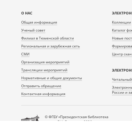
Карта
О НАС
ЭЛЕКТРОН
сайта
Общая информация
Коллекции
Ученый совет
Каталог фо
Филиал в Тюменской области
Новые пос
Региональная и зарубежная сеть
Формирован
СМИ
Центр ска
Организация мероприятий
Трансляции мероприятий
ЭЛЕКТРОН
Нормативные и общие документы
Читальный
Отправить обращение
Электронны
России и з
Контактная информация
© ФГБУ «Президентская библиотека
имени Б.Н. Ельцина», 2026
Все права защищены.