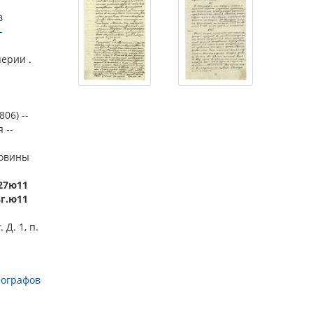
в
-
ерии .
06) --
 --
ловины
-27ю11
8г.ю11
 Д. 1, п.
еографов