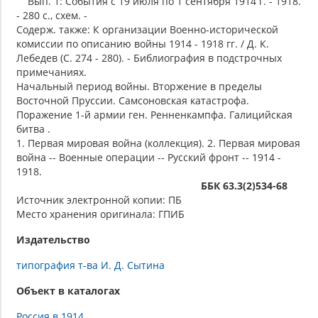
Вып. 1: События с 19 июля по 1 сентября 1914 г. - 1918.
- 280 с., схем. -
Содерж. также: К организации Военно-исторической
комиссии по описанию войны 1914 - 1918 гг. / Д. К.
Лебедев (С. 274 - 280). - Библиография в подстрочных
примечаниях.
Начальный период войны. Вторжение в пределы
Восточной Пруссии. Самсоновская катастрофа.
Поражение 1-й армии ген. Ренненкампфа. Галицийская
битва .
1. Первая мировая война (коллекция). 2. Первая мировая
война -- Военные операции -- Русский фронт -- 1914 -
1918.
ББК 63.3(2)534-68
Источник электронной копии: ПБ
Место хранения оригинала: ГПИБ
Издательство
типография т-ва И. Д. Сытина
Объект в каталогах
Россия в 1914