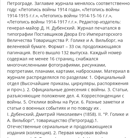
Петрограде. Заглавие журнала менялось соответственно
году: «Летопись войны 1914 года», «Летопись войны
1914-1915 г.г.», «Летопись войны 1914-15-16 г.г.»,
«Летопись войны 1914-1917 г.г.». Редактор-издатель:
генерал-майор Д. Н. Дубенский. Журнал печатался в
типографии Поставщиков Двора Его Императорского
Величества Товарищества Р. Голике и А. Вильборг, на
веленевой бумаге. Формат – 33 см, продолжающаяся
пагинация. Всего вышло 132 выпуска. Каждый номер
содержал не менее 16 страниц, снабжался
многочисленными фотографиями, рисунками,
портретами, планами, картами, набросками. Материал в
журнале распределялся по разделам: 1. Официальный
отдел (Высочайшие приказы, циркуляры, распоряжения
и проч.). 2. Официальные донесения с войны. 3. Статьи,
разъясняющие положение дел. 4. Корреспонденции с
войны. 5. Отклики войны на Руси. 6. Разные заметки и
статьи о военных событиях и по поводу их .
I. Дубенский, Дмитрий Николаевич (1858). II. "Р. Голике и
А. Вильборг", товарищество (Петроград).1.
Отечественные сериальные и продолжающиеся
издания (коллекция). 2. Первая мировая война