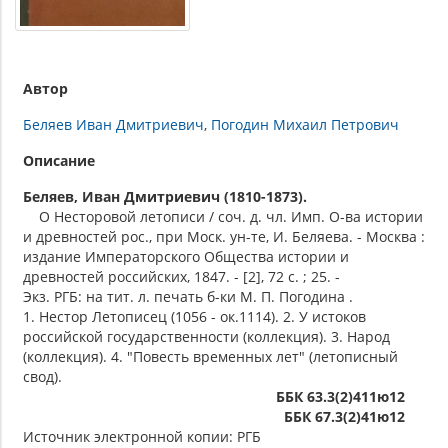
Автор
Беляев Иван Дмитриевич
Погодин Михаил Петрович
Описание
Беляев, Иван Дмитриевич (1810-1873).
О Несторовой летописи / соч. д. чл. Имп. О-ва истории
и древностей рос., при Моск. ун-те, И. Беляева. - Москва :
издание Императорского Общества истории и
древностей российских, 1847. - [2], 72 с. ; 25. -
Экз. РГБ: на тит. л. печать б-ки М. П. Погодина .
1. Нестор Летописец (1056 - ок.1114). 2. У истоков
российской государственности (коллекция). 3. Народ
(коллекция). 4. "Повесть временных лет" (летописный
свод).
ББК 63.3(2)411ю12
ББК 67.3(2)41ю12
Источник электронной копии: РГБ