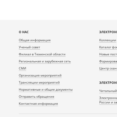
Карта
О НАС
ЭЛЕКТРОН
сайта
Общая информация
Коллекции
Ученый совет
Каталог фо
Филиал в Тюменской области
Новые пос
Региональная и зарубежная сеть
Формирован
СМИ
Центр ска
Организация мероприятий
Трансляции мероприятий
ЭЛЕКТРОН
Нормативные и общие документы
Читальный
Отправить обращение
Электронны
России и з
Контактная информация