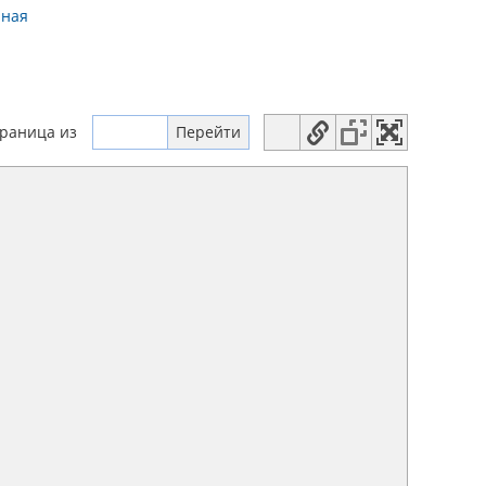
нная
траница
из