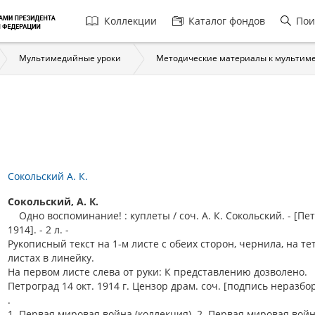
Главная
Коллекции
Каталог фондов
Пои
навигация
Мультимедийные уроки
Методические материалы к мультим
Сокольский А. К.
Сокольский, А. К.
Одно воспоминание! : куплеты / соч. А. К. Сокольский. - [Пе
1914]. - 2 л. -
Рукописный текст на 1-м листе с обеих сторон, чернила, на т
листах в линейку.
На первом листе слева от руки: К представлению дозволено.
Петроград 14 окт. 1914 г. Цензор драм. соч. [подпись неразбо
.
1. Первая мировая война (коллекция). 2. Первая мировая войн