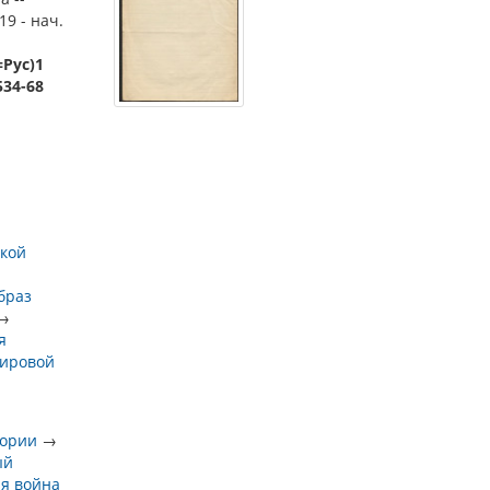
19 - нач.
=Рус)1
534-68
ской
браз
→
я
мировой
тории
→
ый
я война