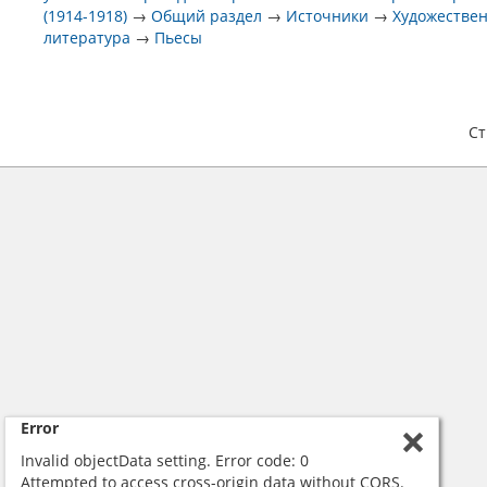
(1914-1918)
→
Общий раздел
→
Источники
→
Художестве
литература
→
Пьесы
С
Error
Invalid objectData setting. Error code: 0
Attempted to access cross-origin data without CORS.