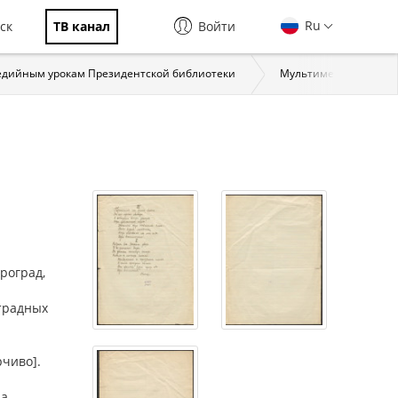
Ru
ск
ТВ канал
Войти
едийным урокам Президентской библиотеки
Мультимедийный урок 
троград,
етрадных
рчиво].
а --