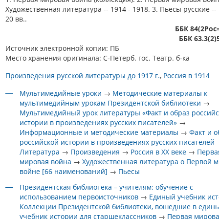
Художественная литература -- 1914 - 1918. 3. Пьесы русские -- 
20 вв..
ББК 84(2Рос
ББК 63.3(2)
Источник электронной копии: ПБ
Место хранения оригинала: С-Петерб. гос. Театр. б-ка
Произведения русской литературы до 1917 г.
Россия в 1914
Мультимедийные уроки
→
Методические материалы к
мультимедийным урокам Президентской библиотеки
→
Мультимедийный урок литературы «Факт и образ россий
истории в произведениях русских писателей»
→
Информационные и методические материалы
→
Факт и о
российской истории в произведениях русских писателей
Литература
→
Произведения
→
Россия в XX веке
→
Перва
мировая война
→
Художественная литература о Первой 
войне [66 наименований]
→
Пьесы
Президентская библиотека – учителям: обучение с
использованием первоисточников
→
Единый учебник ис
Коллекции Президентской библиотеки, вошедшие в един
учебник истории для старшеклассников
→
Первая мирова