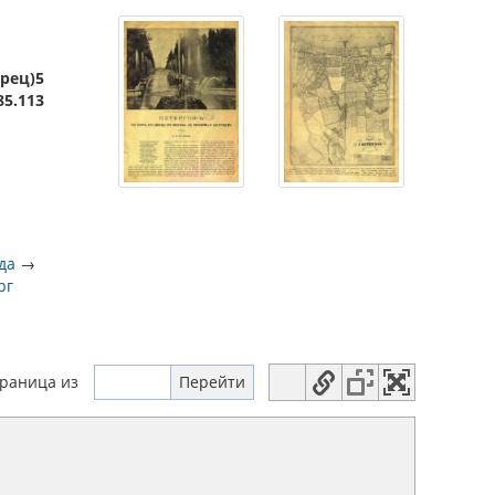
орец)5
85.113
да
→
рг
траница
из