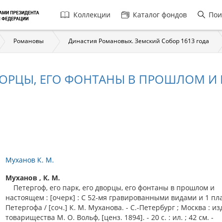
Главная
Коллекции
Каталог фондов
Пои
навигация
Романовы
Династия Романовых. Земский Собор 1613 года
 ДВОРЦЫ, ЕГО ФОНТАНЫ В ПРОШЛОМ 
Муханов К. М.
Муханов , К. М.
Петергоф, его парк, его дворцы, его фонтаны в прошлом и
настоящем : [очерк] : С 52-мя гравированными видами и 1 пл
Петергофа / [соч.] К. М. Муханова. - С.-Петербург ; Москва : и
товарищества М. О. Вольф, [ценз. 1894]. - 20 с. : ил. ; 42 см. -