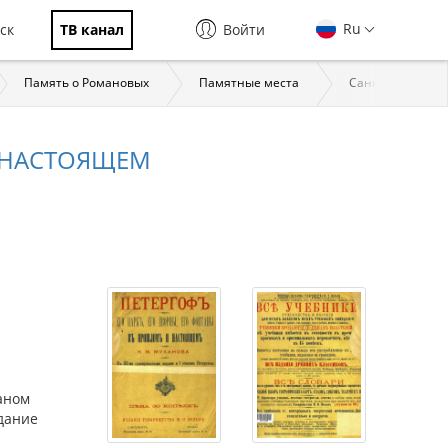
Ru
ск
ТВ канал
Войти
Память о Романовых
Памятные места
Санкт-Петербур
И НАСТОЯЩЕМ
аном
здание