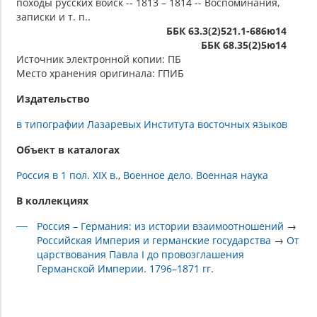
походы русских войск -- 1813 – 1814 -- Воспоминания,
записки и т. п..
ББК 63.3(2)521.1-686ю14
ББК 68.35(2)5ю14
Источник электронной копии: ПБ
Место хранения оригинала: ГПИБ
Издательство
в типографии Лазаревых Института восточных языков
Объект в каталогах
Россия в 1 пол. XIX в.
Военное дело. Военная наука
В коллекциях
Россия – Германия: из истории взаимоотношений
→
Российская Империя и германские государства
→
От
царствования Павла I до провозглашения
Германской Империи. 1796–1871 гг.