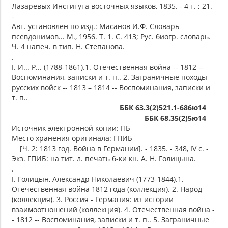
Лазаревых Института восточных языков, 1835. - 4 т. ; 21.
-
Авт. установлен по изд.: Масанов И.Ф. Словарь
псевдонимов... М., 1956. Т. 1. С. 413; Рус. биогр. словарь.
Ч. 4 напеч. в тип. Н. Степанова.
.
I. И... Р... (1788-1861).1. Отечественная война -- 1812 --
Воспоминания, записки и т. п.. 2. Заграничные походы
русских войск -- 1813 – 1814 -- Воспоминания, записки и
т. п..
ББК 63.3(2)521.1-686ю14
ББК 68.35(2)5ю14
Источник электронной копии: ПБ
Место хранения оригинала: ГПИБ
[Ч. 2: 1813 год. Война в Германии]. - 1835. - 348, IV с. -
Экз. ГПИБ: на тит. л. печать б-ки кн. А. Н. Голицына.
.
I. Голицын, Александр Николаевич (1773-1844).1.
Отечественная война 1812 года (коллекция). 2. Народ
(коллекция). 3. Россия - Германия: из истории
взаимоотношений (коллекция). 4. Отечественная война -
- 1812 -- Воспоминания, записки и т. п.. 5. Заграничные