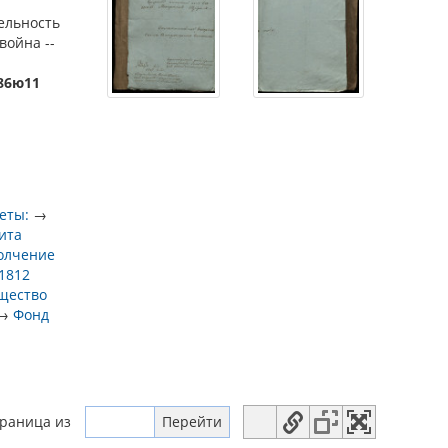
тельность
война --
686ю11
еты:
→
ита
олчение
1812
щество
→
Фонд
траница
из