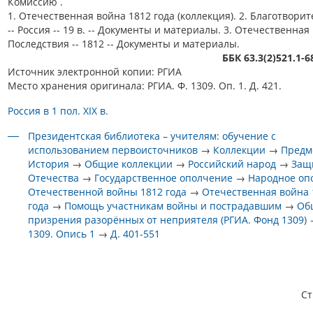
Комиссию .
1. Отечественная война 1812 года (коллекция). 2. Благотвори
-- Россия -- 19 в. -- Документы и материалы. 3. Отечественная 
Последствия -- 1812 -- Документы и материалы.
ББК 63.3(2)521.1-
Источник электронной копии: РГИА
Место хранения оригинала: РГИА. Ф. 1309. Оп. 1. Д. 421.
Россия в 1 пол. XIX в.
Президентская библиотека – учителям: обучение с
использованием первоисточников
→
Коллекции
→
Предм
История
→
Общие коллекции
→
Российский народ
→
Защ
Отечества
→
Государственное ополчение
→
Народное оп
Отечественной войны 1812 года
→
Отечественная война 
года
→
Помощь участникам войны и пострадавшим
→
Об
призрения разорённых от неприятеля (РГИА. Фонд 1309)
1309. Опись 1
→
Д. 401-551
С