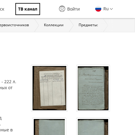
Ru
ск
ТВ канал
Войти
первоисточников
Коллекции
Предметы:
История
- 222 л.
ных от
д
.
нные в