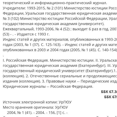
теоретический и информационно-практический журнал.
Учредители: 1993-2015, № 2 (101) Министерство юстиции Рос
Федерации, Уральская государственная юридическая академия
№ 3 (102) Министерство юстиции Российской Федерации, Ура
государственная юридическая академия (университет).
Ежеквартальный, 1993-2006, № 4 (52) ; выходит 6 раз в год, 200
(53) - . - Издается с 1993 г.
Индекс статей и других материалов, опубликованных в 1993-2
годах (2003, № 1 (37). С. 125-163). - Индекс статей и других мат
опубликованных в 2003 и 2004 годах (2005, № 1 (45). С. 140-154)
.
I. Российская Федерация. Министерство юстиции. II. Уральска
государственная юридическая академия (Екатеринбург). III. У
государственный юридический университет (Екатеринбург).1.
(коллекция). 2. Отечественные сериальные и продолжающие
издания (коллекция). 3. Правовые науки -- Периодические изд
Юридические журналы -- Российская Федерация.
ББК 67.3
ББК 67
Источник электронной копии: УрГЮУ
Место хранения оригинала: УрГЮУ
2004, № 1 (41). - 2004. - 156, [1] с. -