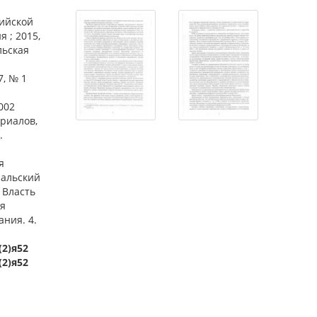
сийской
 ; 2015,
льская
7, № 1
002
ериалов,
.
я
ральский
 Власть
ся
ания. 4.
(2)я52
(2)я52