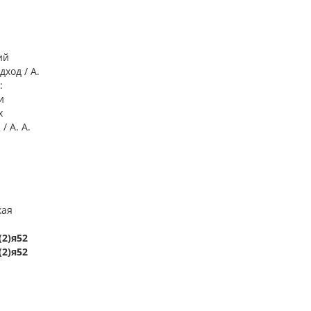
ий
ход / А.
:
и
х
 А. А.
кая
(2)я52
(2)я52