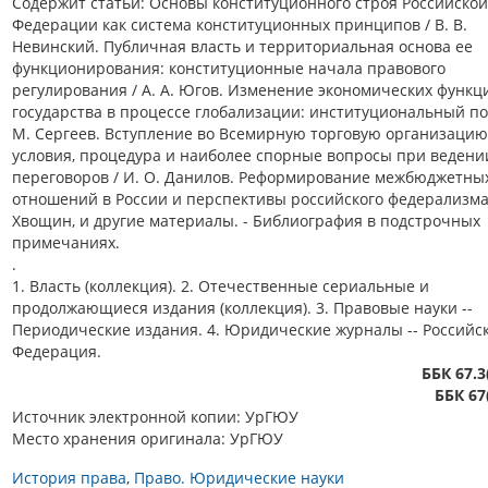
Содержит статьи: Основы конституционного строя Российской
Федерации как система конституционных принципов / В. В.
Невинский. Публичная власть и территориальная основа ее
функционирования: конституционные начала правового
регулирования / А. А. Югов. Изменение экономических функц
государства в процессе глобализации: институциональный под
М. Сергеев. Вступление во Всемирную торговую организацию
условия, процедура и наиболее спорные вопросы при ведени
переговоров / И. О. Данилов. Реформирование межбюджетны
отношений в России и перспективы российского федерализма /
Хвощин, и другие материалы. - Библиография в подстрочных
примечаниях.
.
1. Власть (коллекция). 2. Отечественные сериальные и
продолжающиеся издания (коллекция). 3. Правовые науки --
Периодические издания. 4. Юридические журналы -- Российс
Федерация.
ББК 67.3
ББК 67
Источник электронной копии: УрГЮУ
Место хранения оригинала: УрГЮУ
История права
Право. Юридические науки