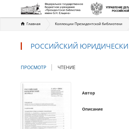
Вы
Главная
Коллекции Президентской библиотеки
здесь
РОССИЙСКИЙ ЮРИДИЧЕСКИЙ Ж
Главные
ПРОСМОТР
(АКТИВНАЯ
ЧТЕНИЕ
вкладки
ВКЛАДКА)
Автор
Описание