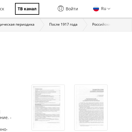
Ru
ск
ТВ канал
Войти
ическая периодика
После 1917 года
Российский юридически
:
ние. -
чно-