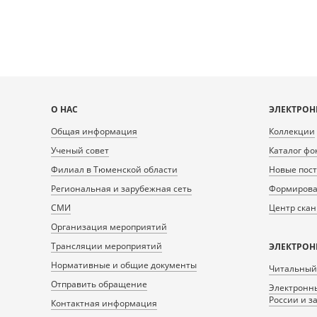
Карта
О НАС
ЭЛЕКТРОН
сайта
Общая информация
Коллекции
Ученый совет
Каталог фо
Филиал в Тюменской области
Новые пос
Региональная и зарубежная сеть
Формирован
СМИ
Центр ска
Организация мероприятий
Трансляции мероприятий
ЭЛЕКТРОН
Нормативные и общие документы
Читальный
Отправить обращение
Электронны
России и з
Контактная информация