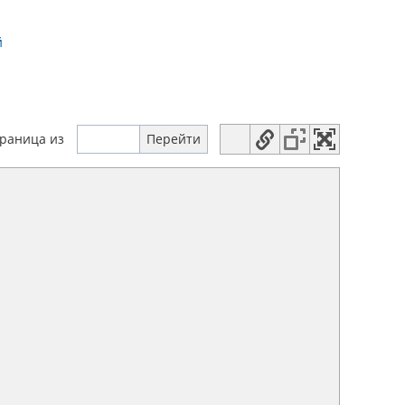
й
траница
из