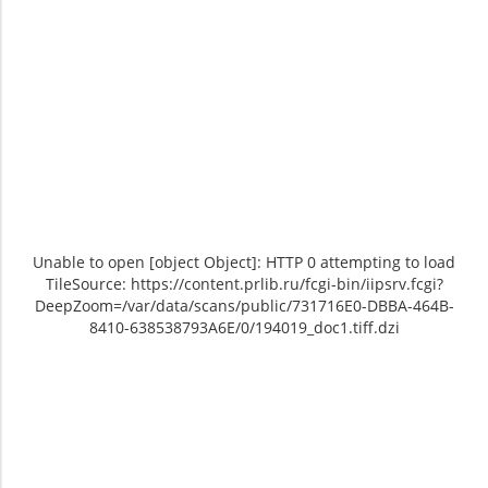
Unable to open [object Object]: HTTP 0 attempting to load
TileSource: https://content.prlib.ru/fcgi-bin/iipsrv.fcgi?
DeepZoom=/var/data/scans/public/731716E0-DBBA-464B-
8410-638538793A6E/0/194019_doc1.tiff.dzi