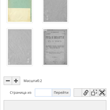
Масштаб:
2
Страница
из