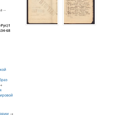
а --
=Рус)1
534-68
ской
браз
→
я
мировой
тории
→