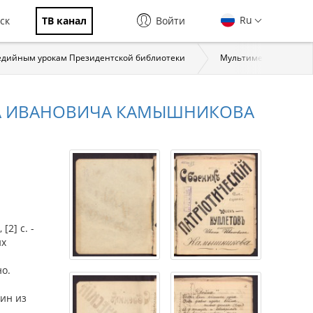
Ru
ск
ТВ канал
Войти
едийным урокам Президентской библиотеки
Мультимедийный урок 
НА ИВАНОВИЧА КАМЫШНИКОВА
[2] с. -
их
но.
дин из