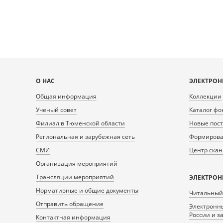
Карта
О НАС
ЭЛЕКТРОН
сайта
Общая информация
Коллекции
Ученый совет
Каталог фо
Филиал в Тюменской области
Новые пос
Региональная и зарубежная сеть
Формирован
СМИ
Центр ска
Организация мероприятий
Трансляции мероприятий
ЭЛЕКТРОН
Нормативные и общие документы
Читальный
Отправить обращение
Электронны
России и з
Контактная информация