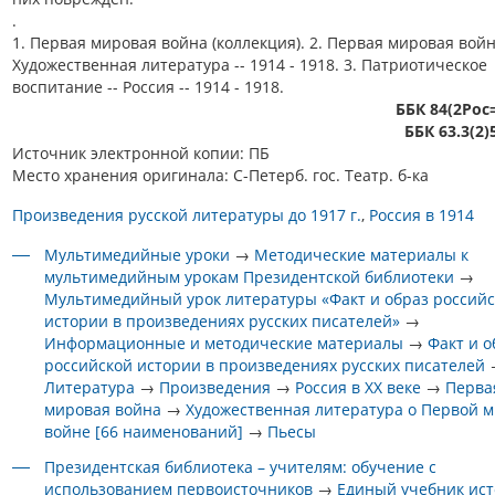
.
1. Первая мировая война (коллекция). 2. Первая мировая войн
Художественная литература -- 1914 - 1918. 3. Патриотическое
воспитание -- Россия -- 1914 - 1918.
ББК 84(2Рос
ББК 63.3(2)
Источник электронной копии: ПБ
Место хранения оригинала: С-Петерб. гос. Театр. б-ка
Произведения русской литературы до 1917 г.
Россия в 1914
Мультимедийные уроки
→
Методические материалы к
мультимедийным урокам Президентской библиотеки
→
Мультимедийный урок литературы «Факт и образ россий
истории в произведениях русских писателей»
→
Информационные и методические материалы
→
Факт и о
российской истории в произведениях русских писателей
Литература
→
Произведения
→
Россия в XX веке
→
Перва
мировая война
→
Художественная литература о Первой 
войне [66 наименований]
→
Пьесы
Президентская библиотека – учителям: обучение с
использованием первоисточников
→
Единый учебник ис