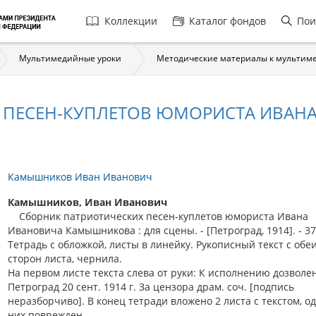
Главная
Коллекции
Каталог фондов
Пои
навигация
Мультимедийные уроки
Методические материалы к мультим
Х ПЕСЕН-КУПЛЕТОВ ЮМОРИСТА ИВА
Камышников Иван Иванович
Камышников, Иван Иванович
Сборник патриотических песен-куплетов юмориста Ивана
Ивановича Камышникова : для сцены. - [Петроград, 1914]. - 37, 
Тетрадь с обложкой, листы в линейку. Рукописный текст с обе
сторон листа, чернила.
На первом листе текста слева от руки: К исполнению дозволе
Петроград 20 сент. 1914 г. За цензора драм. соч. [подпись
неразборчиво]. В конец тетради вложено 2 листа с текстом, о
них поврежден.