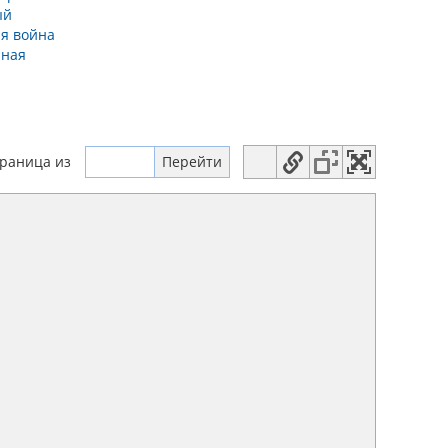
ый
я война
нная
траница
из