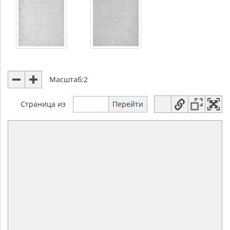
Масштаб:
2
Страница
из