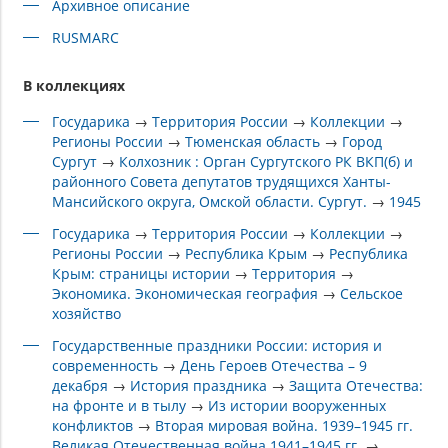
Архивное описание
RUSMARC
В коллекциях
Государика
→
Территория России
→
Коллекции
→
Регионы России
→
Тюменская область
→
Город
Сургут
→
Колхозник : Орган Сургутского РК ВКП(б) и
районного Совета депутатов трудящихся Ханты-
Мансийского округа, Омской области. Сургут.
→
1945
Государика
→
Территория России
→
Коллекции
→
Регионы России
→
Республика Крым
→
Республика
Крым: страницы истории
→
Территория
→
Экономика. Экономическая география
→
Сельское
хозяйство
Государственные праздники России: история и
современность
→
День Героев Отечества – 9
декабря
→
История праздника
→
Защита Отечества:
на фронте и в тылу
→
Из истории вооруженных
конфликтов
→
Вторая мировая война. 1939–1945 гг.
Великая Отечественная война 1941–1945 гг.
→