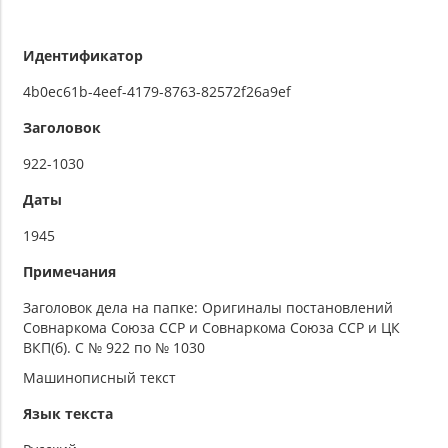
Идентификатор
4b0ec61b-4eef-4179-8763-82572f26a9ef
Заголовок
922-1030
Даты
1945
Примечания
Заголовок дела на папке: Оригиналы постановлений
Совнаркома Союза ССР и Совнаркома Союза ССР и ЦК
ВКП(б). С № 922 по № 1030
Машинописный текст
Язык текста