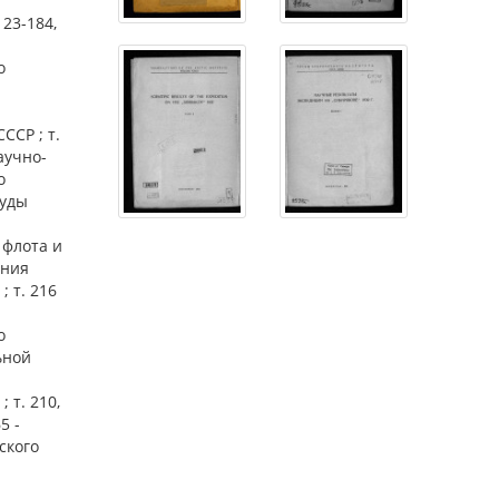
123-184,
о
ССР ; т.
научно-
о
руды
 флота и
ения
 т. 216
о
ьной
 т. 210,
5 -
ского