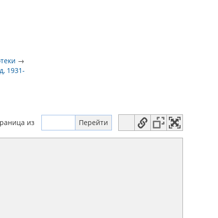
отеки
→
, 1931-
траница
из