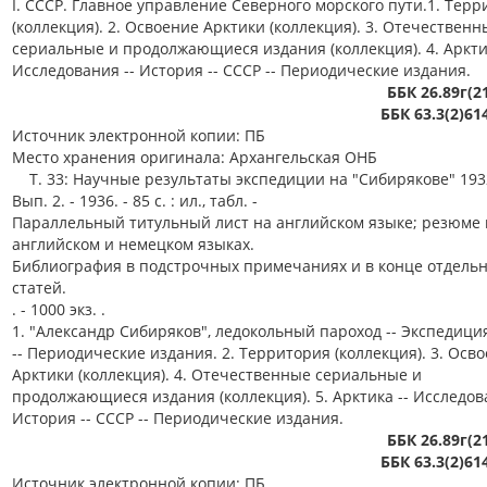
I. СССР. Главное управление Северного морского пути.1. Тер
(коллекция). 2. Освоение Арктики (коллекция). 3. Отечественн
сериальные и продолжающиеся издания (коллекция). 4. Арктик
Исследования -- История -- СССР -- Периодические издания.
ББК 26.89г(2
ББК 63.3(2)61
Источник электронной копии: ПБ
Место хранения оригинала: Архангельская ОНБ
Т. 33: Научные результаты экспедиции на "Сибирякове" 1932 
Вып. 2. - 1936. - 85 с. : ил., табл. -
Параллельный титульный лист на английском языке; резюме 
английском и немецком языках.
Библиография в подстрочных примечаниях и в конце отдель
статей.
. - 1000 экз. .
1. "Александр Сибиряков", ледокольный пароход -- Экспедиция
-- Периодические издания. 2. Территория (коллекция). 3. Осв
Арктики (коллекция). 4. Отечественные сериальные и
продолжающиеся издания (коллекция). 5. Арктика -- Исследов
История -- СССР -- Периодические издания.
ББК 26.89г(2
ББК 63.3(2)61
Источник электронной копии: ПБ