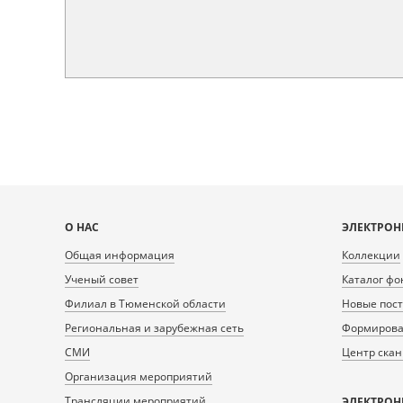
Карта
О НАС
ЭЛЕКТРОН
сайта
Общая информация
Коллекции
Ученый совет
Каталог фо
Филиал в Тюменской области
Новые пос
Региональная и зарубежная сеть
Формирован
СМИ
Центр ска
Организация мероприятий
Трансляции мероприятий
ЭЛЕКТРОН