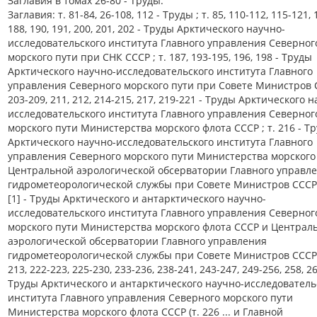
Заглавия в томах 26-80 - Труды.
Заглавия: т. 81-84, 26-108, 112 - Труды ; т. 85, 110-112, 115-121, 
188, 190, 191, 200, 201, 202 - Труды Арктического научно-
исследовательского института Главного управления Северног
морского пути при СНК СССР ; т. 187, 193-195, 196, 198 - Труды
Арктического научно-исследовательского института Главного
управления Северного морского пути при Совете Министров С
203-209, 211, 212, 214-215, 217, 219-221 - Труды Арктического 
исследовательского института Главного управления Северног
морского пути Министерства морского флота СССР ; т. 216 - Т
Арктического научно-исследовательского института Главного
управления Северного морского пути Министерства морского
Центральной аэрологической обсерватории Главного управл
гидрометеорологической службы при Совете Министров СССР ;
[1] - Труды Арктического и антарктического научно-
исследовательского института Главного управления Северног
морского пути Министерства морского флота СССР и Централ
аэрологической обсерватории Главного управления
гидрометеорологической службы при Совете Министров СССР ;
213, 222-223, 225-230, 233-236, 238-241, 243-247, 249-256, 258, 26
Труды Арктического и антарктического научно-исследователь
института Главного управления Северного морского пути
Министерства морского флота СССР (т. 226 ... и Главной