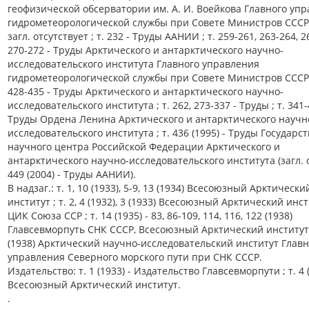
геофизической обсерватории им. А. И. Воейкова Главного уп
гидрометеорологической службы при Совете Министров СССР) 
загл. отсутствует ; т. 232 - Труды ААНИИ ; т. 259-261, 263-264, 2
270-272 - Труды Арктического и антарктического научно-
исследовательского института Главного управления
гидрометеорологической службы при Совете Министров СССР ;
428-435 - Труды Арктического и антарктического научно-
исследовательского института ; т. 262, 273-337 - Труды ; т. 341-
Труды Ордена Ленина Арктического и антарктического научн
исследовательского института ; т. 436 (1995) - Труды Государс
научного центра Российской Федерации Арктического и
антарктического научно-исследовательского института (загл. о
449 (2004) - Труды ААНИИ).
В надзаг.: т. 1, 10 (1933), 5-9, 13 (1934) Всесоюзный Арктически
институт ; т. 2, 4 (1932), 3 (1933) Всесоюзный Арктический инс
ЦИК Союза ССР ; т. 14 (1935) - 83, 86-109, 114, 116, 122 (1938)
Главсевморпуть СНК СССР, Всесоюзный Арктический институт ;
(1938) Арктический научно-исследовательский институт Главн
управления Северного морского пути при СНК СССР.
Издательство: т. 1 (1933) - Издательство Главсевморпути ; т. 4 
Всесоюзный Арктический институт.
.