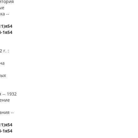
ритория
ые
а --
11)я54
4-1я54
г. :
на
ных
 -- 1932
оение
ания --
11)я54
4-1я54