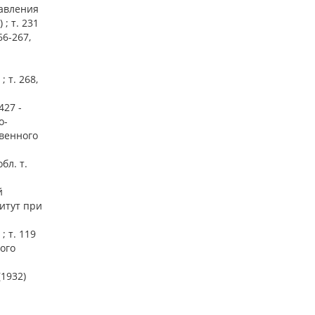
равления
; т. 231
66-267,
 т. 268,
427 -
о-
твенного
бл. т.
й
титут при
 т. 119
ого
(1932)