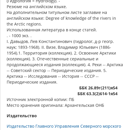
(Гидрология = Hydrology). -
Резюме на английском языке.
На дополнительном титульном листе заглавие на
английском языке: Degree of knowledge of the rivers in
the Arctic regions.
Использованная литература в конце статей.
. - 1000 экз. .
I. Давыдов, Лев Константинович (гидролог, д-р геогр.
наук; 1893-1968). II. Визе, Владимир Юльевич (1886-
1954).1. Территория (коллекция). 2. Освоение Арктики
(коллекция). 3. Отечественные сериальные и
продолжающиеся издания (коллекция). 4. Реки -- Арктика
-- Советский сектор -- Периодические издания. 5.
Арктика -- Исследования -- История -- СССР --
Периодические издания.
ББК 26.89г(211)я54
ББК 63.3(2)614-1я54
Источник электронной копии: ПБ
Место хранения оригинала: Архангельская ОНБ
Издательство
Издательство Главного Управления Северного морского