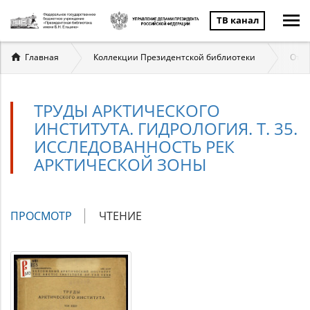
ТВ канал
Вы
Главная
Коллекции Президентской библиотеки
Отеч
здесь
ТРУДЫ АРКТИЧЕСКОГО
ИНСТИТУТА. ГИДРОЛОГИЯ. Т. 35.
ИССЛЕДОВАННОСТЬ РЕК
АРКТИЧЕСКОЙ ЗОНЫ
Главные
ПРОСМОТР
(АКТИВНАЯ
ЧТЕНИЕ
вкладки
ВКЛАДКА)