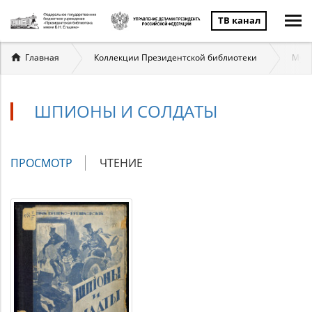
ТВ канал
Вы
Главная
Коллекции Президентской библиотеки
Муль
здесь
ШПИОНЫ И СОЛДАТЫ
Главные
ПРОСМОТР
(АКТИВНАЯ
ЧТЕНИЕ
вкладки
ВКЛАДКА)