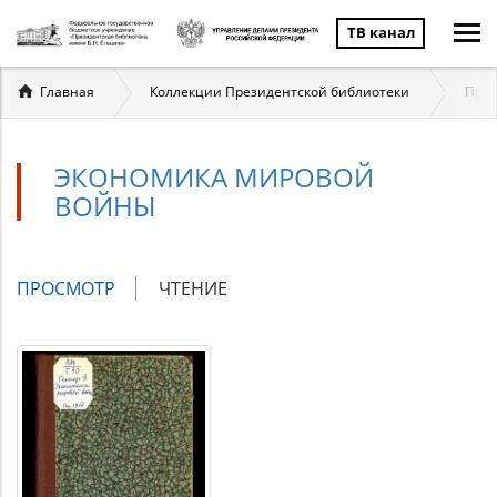
ТВ канал
Вы
Главная
Коллекции Президентской библиотеки
През
здесь
ЭКОНОМИКА МИРОВОЙ
ВОЙНЫ
Главные
ПРОСМОТР
(АКТИВНАЯ
ЧТЕНИЕ
вкладки
ВКЛАДКА)