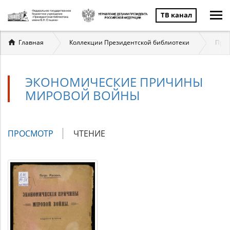
ТВ канал
Вы
Главная
Коллекции Президентской библиотеки
През
здесь
ЭКОНОМИЧЕСКИЕ ПРИЧИНЫ
МИРОВОЙ ВОЙНЫ
Главные
ПРОСМОТР
(АКТИВНАЯ
ЧТЕНИЕ
вкладки
ВКЛАДКА)