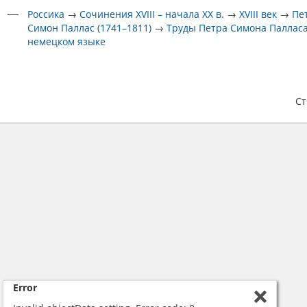
Россика
→
Сочинения XVIII – начала XX в.
→
XVIII век
→
Пе
Симон Паллас (1741–1811)
→
Труды Петра Симона Паллас
немецком языке
С
Error