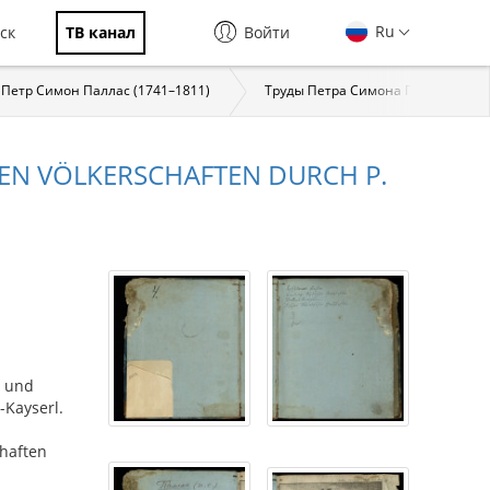
Ru
ск
ТВ канал
Войти
Петр Симон Паллас (1741–1811)
Труды Петра Симона Палласа
EN VÖLKERSCHAFTEN DURCH P.
. und
-Kayserl.
chaften