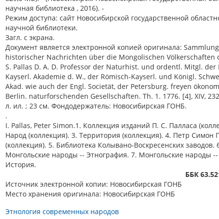
научная библиотека , 2016). -
Режим доступа: сайт Новосибирской государственной областн
научной библиотеки.
Загл. с экрана.
Документ является электронной копией оригинала: Sammlun
historischer Nachrichten über die Mongolischen Völkerschaften 
S. Pallas D. A. D. Professor der Naturhist. und ordentl. Mitgl. der
Kayserl. Akademie d. W., der Römisch-Kayserl. und Königl. Schw
Akad. wie auch der Engl. Societät, der Petersburg. freyen ökonom
Berlin. naturforschenden Gesellschaften. Th. 1. 1776. [4], XIV, 232 
л. ил. ; 23 см. Фондодержатель: Новосибирская ГОНБ.
.
I. Pallas, Peter Simon.1. Коллекция изданий П. С. Палласа (колле
Народ (коллекция). 3. Территория (коллекция). 4. Петр Симон 
(коллекция). 5. Библиотека Колывано-Воскресенских заводов. 6
Монгольские народы -- Этнография. 7. Монгольские народы --
История.
ББК 63.52
Источник электронной копии: Новосибирская ГОНБ
Место хранения оригинала: Новосибирская ГОНБ
Этнология современных народов