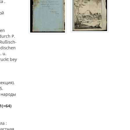
а ,
ой
gen
durch P.
 Rußisch-
edischen
. u.
ruckt bey
лекция).
5.
е народы
1(=64)
ла :
ластная