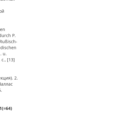
ой
gen
durch P.
 Rußisch-
edischen
. u.
с., [13]
кция). 2.
Паллас
.
1(=64)