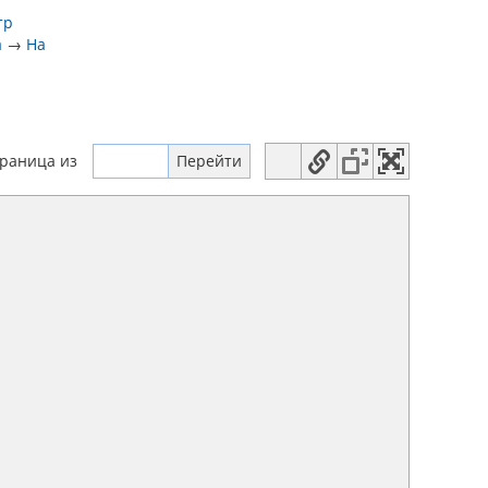
тр
а
→
На
траница
из