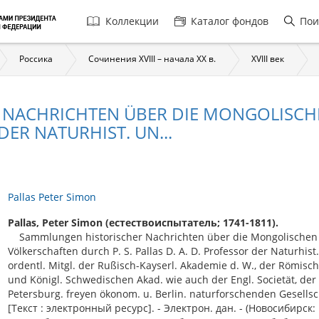
Главная
Коллекции
Каталог фондов
Пои
навигация
Россика
Сочинения XVIII – начала XX в.
XVIII век
NACHRICHTEN ÜBER DIE MONGOLISCH
 DER NATURHIST. UN...
Pallas Peter Simon
Pallas, Peter Simon (естествоиспытатель; 1741-1811).
Sammlungen historischer Nachrichten über die Mongolischen
Völkerschaften durch P. S. Pallas D. A. D. Professor der Naturhist
ordentl. Mitgl. der Rußisch-Kayserl. Akademie d. W., der Römisch
und Königl. Schwedischen Akad. wie auch der Engl. Societät, der
Petersburg. freyen ökonom. u. Berlin. naturforschenden Gesells
[Текст : электронный ресурс]. - Электрон. дан. - (Новосибирск: