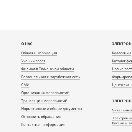
Карта
О НАС
ЭЛЕКТРОН
сайта
Общая информация
Коллекции
Ученый совет
Каталог фо
Филиал в Тюменской области
Новые пос
Региональная и зарубежная сеть
Формирован
СМИ
Центр ска
Организация мероприятий
Трансляции мероприятий
ЭЛЕКТРОН
Нормативные и общие документы
Читальный
Отправить обращение
Электронны
России и з
Контактная информация