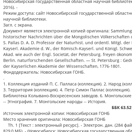
Новосибирская государственная областная научная библиотек
2016). -
Режим доступа: сайт Новосибирской государственной областн
научной библиотеки.
Загл. с экрана.
Документ является электронной копией оригинала: Sammlun
historischer Nachrichten über die Mongolischen Völkerschaften 
S. Pallas D. A. D. Professor der Naturhist. und ordentl. Mitgl. der
Kayserl. Akademie d. W., der Römisch-Kayserl. und Königl. Schw
Akad. wie auch der Engl. Societät, der Petersburg. freyen ökonom
Berlin. naturforschenden Gesellschaften. — St. Petersburg : Ged
der Kayserlichen Akademie der Wissenschaften, 1776-1801.
Фондодержатель: Новосибирская ГОНБ.
.
1. Коллекция изданий П. С. Палласа (коллекция). 2. Народ (кол
3. Территория (коллекция). 4. Петр Симон Паллас (коллекция). 
Библиотека Колывано-Воскресенских заводов. 6. Монгольски
-- Этнография. 7. Монгольские народы -- История.
ББК 63.52
Источник электронной копии: Новосибирская ГОНБ
Место хранения оригинала: Новосибирская ГОНБ
Th. 1 [Текст : электронный ресурс]. - Электрон. дан. (284 фай
829,0 МБ). - (Новосибирск: Новосибирская государственная об