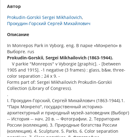
Автор
Prokudin-Gorskii Sergei Mikhailovich
Прокудин-Горский Сергей Михайлович
Описание
In Monrepos Park in Vyborg. eng. В парке «Монрепо» в
Выборге. rus
Prokudin-Gorskii, Sergei Mikhailovich (1863-1944).
V parkie "Monrepos" v Vyborgie [graphic]. - [between
1905 and 1915]. -1 negative (3 frames) : glass, b&w, three-
color separation ; 24 x 9. -
Forms part of: Sergei Mikhailovich Prokudin-Gorskii
Collection (Library of Congress).
.
I. Прокудин-Горский, Сергей Михайлович (1863-1944).1.
"Парк Монрепо", государственный историко-
архитектурный и природный музей-заповедник (Выборг)
-- История -- нач. 20 в. -- Фотографии. 2. Территория
России (коллекция). 3. Природные богатства России
(коллекция). 4. Sculpture. 5. Parks. 6. Color separation