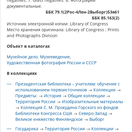
negatives. 7. Glass negatives. 8. Фотографии
документальные.
ББК 79.1(2Рос-4Лен-2Выборг)53я61
ББК 85.163(2)
Источник электронной копии: Library of Congress
Место хранения оригинала: Library of Congress ; Prints
and Photographs Division
Объект в каталогах
Музейное дело. Музееведение
Художественная фотография России и СССР
В коллекциях
Президентская библиотека – учителям: обучение с
использованием первоисточников
→
Коллекции
→
Предметы:
→
История
→
Общие коллекции
→
Территория России
→
Изобразительные материалы
→
Коллекция С. М. Прокудина-Горского из фондов
Библиотеки Конгресса США
→
Северо-Запад
→
Великое княжество Финляндское
→
Выборг
Государика
→
Территория России
→
Коллекции
→