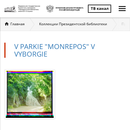
ТВ канал
Вы
Главная
Коллекции Президентской библиотеки
През
здесь
V PARKIE "MONREPOS" V
VYBORGIE