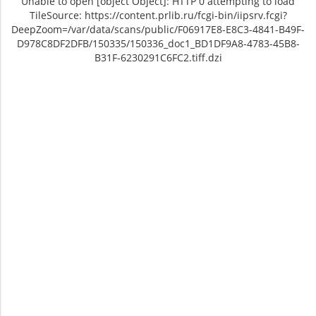
Unable to open [object Object]: HTTP 0 attempting to load
TileSource: https://content.prlib.ru/fcgi-bin/iipsrv.fcgi?
DeepZoom=/var/data/scans/public/F06917E8-E8C3-4841-B49F-
D978C8DF2DFB/150335/150336_doc1_BD1DF9A8-4783-45B8-
B31F-6230291C6FC2.tiff.dzi