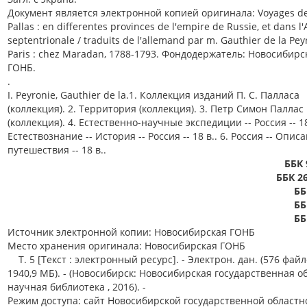
Документ является электронной копией оригинала: Voyages de
Pallas : en differentes provinces de l'empire de Russie, et dans l'
septentrionale / traduits de l'allemand par m. Gauthier de la Pey
Paris : chez Maradan, 1788-1793. Фондодержатель: Новосибирс
ГОНБ.
.
I. Peyronie, Gauthier de la.1. Коллекция изданий П. С. Палласа
(коллекция). 2. Территория (коллекция). 3. Петр Симон Паллас
(коллекция). 4. Естественно-научные экспедиции -- Россия -- 18 
Естествознание -- История -- Россия -- 18 в.. 6. Россия -- Опис
путешествия -- 18 в..
ББК 
ББК 26
ББ
ББ
ББ
Источник электронной копии: Новосибирская ГОНБ
Место хранения оригинала: Новосибирская ГОНБ
Т. 5 [Текст : электронный ресурс]. - Электрон. дан. (576 файл
1940,9 МБ). - (Новосибирск: Новосибирская государственная о
научная библиотека , 2016). -
Режим доступа: сайт Новосибирской государственной областн