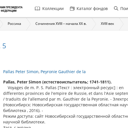
Главная
Коллекции
Каталог фондов
Пои
навигация
Россика
Сочинения XVIII – начала XX в.
XVIII век
 5
Pallas Peter Simon
Peyronie Gauthier de la
Pallas, Peter Simon (естествоиспытатель; 1741-1811).
Voyages de m. P. S. Pallas [Текст : электронный ресурс] : en
differentes provinces de l'empire de Russie, et dans l'Asie septe
/ traduits de l'allemand par m. Gauthier de la Peyronie. - Электро
(Новосибирск: Новосибирская государственная областная нау
библиотека , 2016). -
Режим доступа: сайт Новосибирской государственной областн
научной библиотеки.
Загл. с экрана.