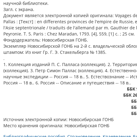
научной библиотеки.
Загл. с экрана.
Документ является электронной копией оригинала: Voyages de
Pallas : [Текст] : en differentes provinces de l'empire de Russie, 
l'Asie septentrionale / traduits de l'allemand par m. Gauthier de 
Peyronie. Т. 5. Paris : Chez Maradan, 1793. [4], 559, [1] с. ; 25 см.
Фондодержатель: Новосибирская ГОНБ.
Экземпляр Новосибирской ГОНБ на 2-й с. владельческой обло
штампом: Из книг Гр. Г. Э. Стакельберга № 1385.
.
1. Коллекция изданий П. С. Палласа (коллекция). 2. Территори
(коллекция). 3. Петр Симон Паллас (коллекция). 4. Естественно
научные экспедиции -- Россия -- 18 в.. 5. Естествознание -- Ис
Россия -- 18 в.. 6. Россия -- Описание и путешествия -- 18 в..
ББК 
ББК 26
ББ
ББ
ББ
Источник электронной копии: Новосибирская ГОНБ
Место хранения оригинала: Новосибирская ГОНБ
Библиографические пособия
Страноведение. Краеведение
Б