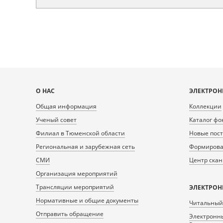
Карта
О НАС
ЭЛЕКТРОН
сайта
Общая информация
Коллекции
Ученый совет
Каталог фо
Филиал в Тюменской области
Новые пос
Региональная и зарубежная сеть
Формирован
СМИ
Центр ска
Организация мероприятий
Трансляции мероприятий
ЭЛЕКТРОН
Нормативные и общие документы
Читальный
Отправить обращение
Электронны