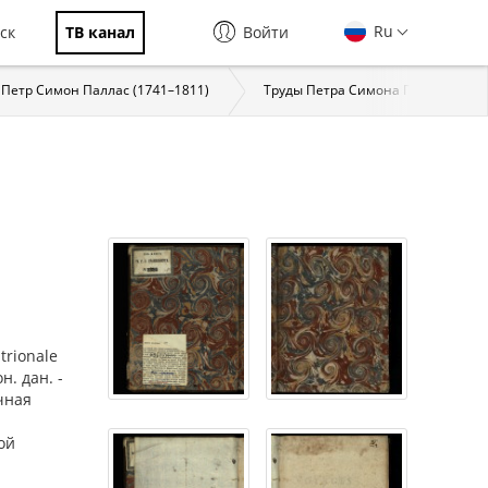
Ru
ск
ТВ канал
Войти
Петр Симон Паллас (1741–1811)
Труды Петра Симона Палласа
ntrionale
н. дан. -
чная
ой