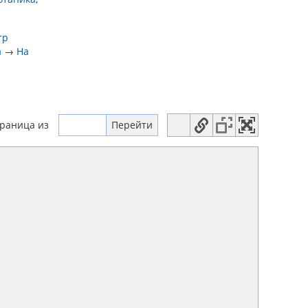
тр
а
→
На
траница
из