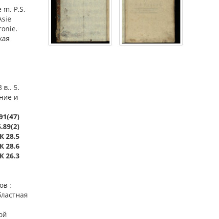
 m. P.S.
Asie
ronie.
кая
в.. 5.
ание и
91(47)
.89(2)
К 28.5
К 28.6
К 26.3
ов :
бластная
ой