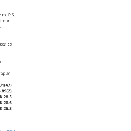
 m. P.S.
et dans
la
жки со
я
-
тория --
91(47)
.89(2)
К 28.5
К 28.6
К 26.3
отаника