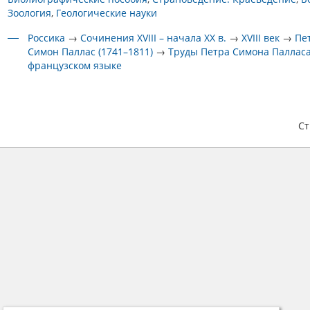
Зоология
Геологические науки
Россика
→
Сочинения XVIII – начала XX в.
→
XVIII век
→
Пе
Симон Паллас (1741–1811)
→
Труды Петра Симона Паллас
французском языке
С