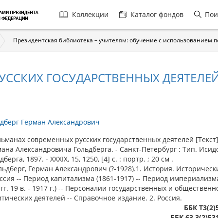
Главная
Коллекции
Каталог фондов
Пои
навигация
Президентская библиотека – учителям: обучение с использованием 
УССКИХ ГОСУДАРСТВЕННЫХ ДЕЯТЕЛЕ
ьдберг Герман Александрович
анах современных русских государственных деятелей [Текст] 
ана Александровича Гольдберга. - Санкт-Петербург : Тип. Исид
дберга, 1897. - XXXIX, 15, 1250, [4] с. : портр. ; 20 см .
ольдберг, Герман Александрович (?-1928).1. История. Историческ
оссия -- Период капитализма (1861-1917) -- Период империализма
 гг. 19 в. - 1917 г.) -- Персоналии государственных и общественн
тических деятелей -- Справочное издание. 2. Россия.
ББК Т3(2)
ББК 63.3(2)53