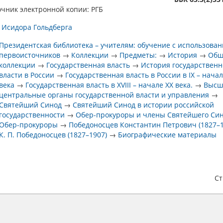
чник электронной копии: РГБ
 Исидора Гольдберга
Президентская библиотека – учителям: обучение с использова
первоисточников
→
Коллекции
→
Предметы:
→
История
→
Общ
коллекции
→
Государственная власть
→
История государствен
власти в России
→
Государственная власть в России в IX – начал
века
→
Государственная власть в XVIII – начале XX века.
→
Высш
центральные органы государственной власти и управления
→
Святейший Синод
→
Святейший Синод в истории российской
государственности
→
Обер-прокуроры и члены Святейшего Си
Обер-прокуроры
→
Победоносцев Константин Петрович (1827–1
К. П. Победоносцев (1827–1907)
→
Биографические материалы
С