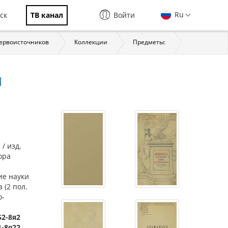
Ru
ск
ТВ канал
Войти
первоисточников
Коллекции
Предметы:
История
Й
/ изд.
ора
ие науки
 (2 пол.
о-
52-8я2
1-8я22