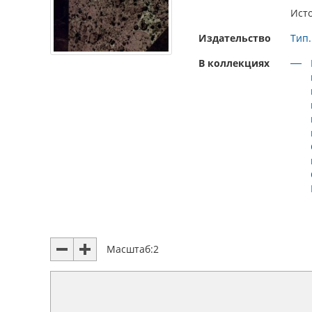
Исто
Издательство
Тип.
В коллекциях
Масштаб:
2