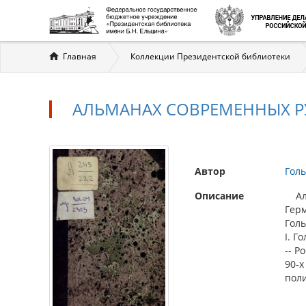
Вы
Главная
Коллекции Президентской библиотеки
здесь
АЛЬМАНАХ СОВРЕМЕННЫХ Р
Автор
Гол
Описание
Альм
Герм
Голь
I. Г
-- Р
90-х
поли