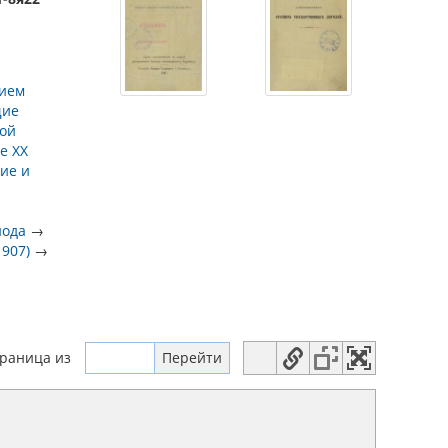
нием
ие
ной
е XX
ие и
нода
→
907)
→
траница
из