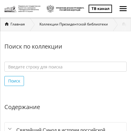
ТВ канал
Вы
Главная
Коллекции Президентской библиотеки
През
здесь
Поиск по коллекции
Введите
строку
Поиск
для
поиска
*
Содержание
Святейший Синод в истории российской