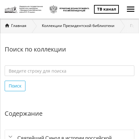
ТВ канал
Вы
Главная
Коллекции Президентской библиотеки
През
здесь
Поиск по коллекции
Введите
строку
Поиск
для
поиска
*
Содержание
Святейший Синод в истории российской