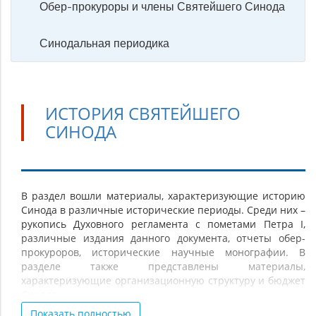
Обер-прокуроры и члены Святейшего Синода
Синодальная периодика
ИСТОРИЯ СВЯТЕЙШЕГО
СИНОДА
История
В раздел вошли материалы, характеризующие историю
Синода в различные исторические периоды. Среди них –
Святейшего
рукопись Духовного регламента с пометами Петра I,
Синода
различные издания данного документа, отчеты обер-
прокуроров, исторические научные монографии. В
разделе также представлены материалы,
характеризующие организационную структуру и бюджет
Синода.
Показать полностью