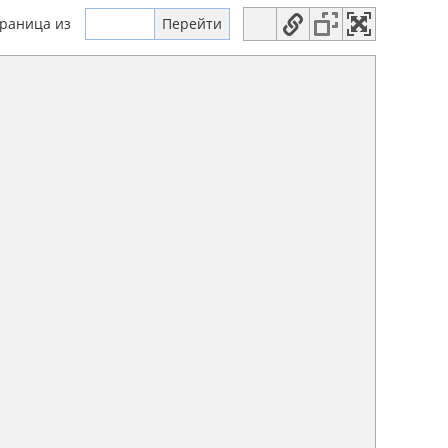
траница
из