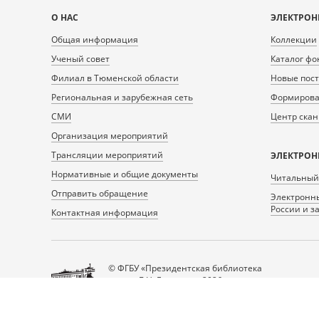
Карта
О НАС
ЭЛЕКТРОН
сайта
Общая информация
Коллекции
Ученый совет
Каталог фо
Филиал в Тюменской области
Новые пос
Региональная и зарубежная сеть
Формирован
СМИ
Центр ска
Организация мероприятий
Трансляции мероприятий
ЭЛЕКТРОН
Нормативные и общие документы
Читальный
Отправить обращение
Электронны
России и з
Контактная информация
© ФГБУ «Президентская библиотека
имени Б.Н. Ельцина», 2026
Все права защищены.