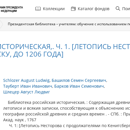
Главная
Коллекции
Каталог фондов
Пои
навигация
Президентская библиотека – учителям: обучение с использованием 
СТОРИЧЕСКАЯ,. Ч. 1. [ЛЕТОПИСЬ Н
У, ДО 1206 ГОДА]
Schlozer August Ludwig
Башилов Семен Сергеевич
Тауберт Иван Иванович
Барков Иван Семенович
Шлецер Август Людвиг
Библиотека российская историческая, : Содержащая древн
летописи и всякия записки, способствующия к объяснению и
географии российской древних и средних времен . - СПб. : Пр
Акад. наук , 1767
Ч. 1: [Летопись Несторова с продолжателями по Кенигсбер