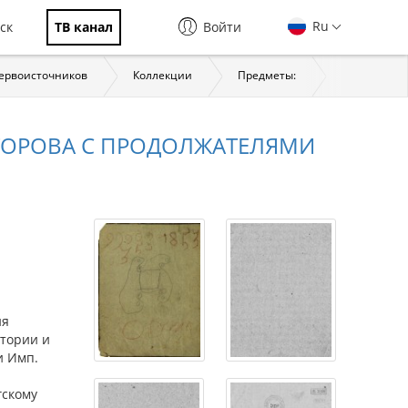
Ru
ск
ТВ канал
Войти
первоисточников
Коллекции
Предметы:
История
ЕСТОРОВА С ПРОДОЛЖАТЕЛЯМИ
ия
стории и
и Имп.
гскому