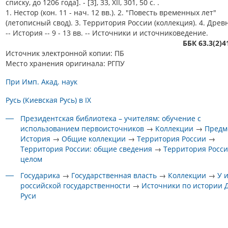
списку, до 1206 года]. - [3], 33, XII, 301, 50 с. .
1. Нестор (кон. 11 - нач. 12 вв.). 2. "Повесть временных лет"
(летописный свод). 3. Территория России (коллекция). 4. Древ
-- История -- 9 - 13 вв. -- Источники и источниковедение.
ББК 63.3(2)
Источник электронной копии: ПБ
Место хранения оригинала: РГПУ
При Имп. Акад. наук
Русь (Киевская Русь) в IX
Президентская библиотека – учителям: обучение с
использованием первоисточников
→
Коллекции
→
Предм
История
→
Общие коллекции
→
Территория России
→
Территория России: общие сведения
→
Территория Росси
целом
Государика
→
Государственная власть
→
Коллекции
→
У 
российской государственности
→
Источники по истории 
Руси