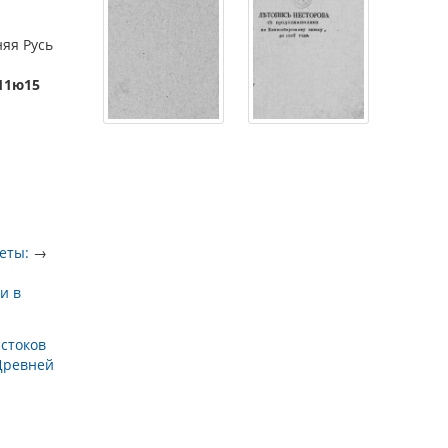
няя Русь
411ю15
еты:
→
и в
истоков
Древней